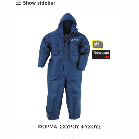
Show sidebar
ΦΌΡΜΑ ΙΣΧΥΡΟΎ ΨΎΧΟΥΣ