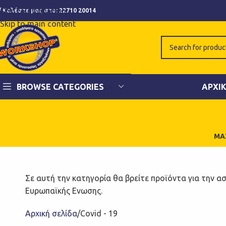
Skip to navigation
Καλέστε μας στο:
22710 20014
Skip to main content
BROWSE CATEGORIES
ΑΡΧΙ
ΜΆ
Σε αυτή την κατηγορία θα βρείτε προϊόντα για την ασ
Ευρωπαϊκής Ενωσης.
Αρχική σελίδα
Covid - 19