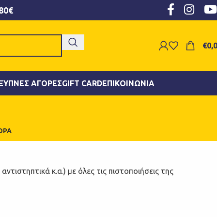
80€
€
0,
ΞΥΠΝΕΣ ΑΓΟΡΈΣ
GIFT CARD
ΕΠΙΚΟΙΝΩΝΊΑ
ΟΡΑ
ντιστηπτικά κ.α.) με όλες τις πιστοποιήσεις της