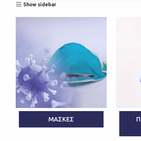
Show sidebar
ΜΆΣΚΕΣ
Π