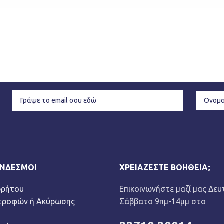
ΎΝΔΕΣΜΟΙ
ΧΡΕΙΆΖΕΣΤΕ ΒΟΉΘΕΙΑ;
ρρήτου
Επικοινωνήστε μαζί μας Δευ
στροφών ή Ακύρωσης
Σάββατο 9πμ-14μμ στο