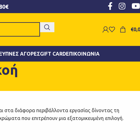
80€
€
0,
ΞΥΠΝΕΣ ΑΓΟΡΈΣ
GIFT CARD
ΕΠΙΚΟΙΝΩΝΊΑ
κοή
ι στα διάφορα περιβάλλοντα εργασίας δίνοντας τη
χρώματα που επιτρέπουν μια εξατομικευμένη επιλογή.