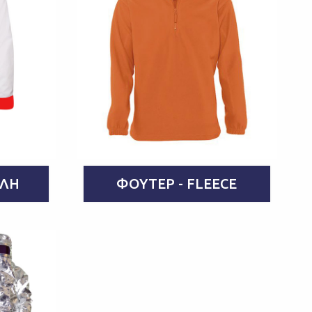
ΏΛΗ
ΦΟΎΤΕΡ - FLEECE