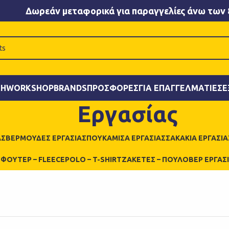
Δωρεάν μεταφορικά για παραγγελίες άνω των 
ΚΉ
WORKSHOP
BRANDS
ΠΡΟΣΦΟΡΈΣ
ΓΙΑ ΕΠΑΓΓΕΛΜΑΤΊΕΣ
Ε
Εργασίας
ΑΣ
ΒΕΡΜΟΎΔΕΣ ΕΡΓΑΣΊΑΣ
ΠΟΥΚΆΜΙΣΑ ΕΡΓΑΣΊΑΣ
ΣΑΚΆΚΙΑ ΕΡΓΑΣΊΑ
Η
ΦΟΎΤΕΡ – FLEECE
POLO – T-SHIRT
ΖΑΚΈΤΕΣ – ΠΟΥΛΌΒΕΡ ΕΡΓΑΣ