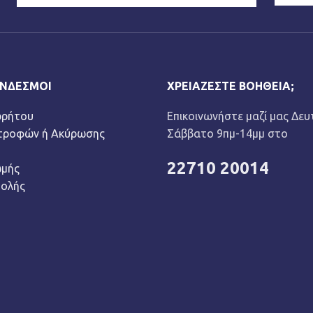
ΎΝΔΕΣΜΟΙ
ΧΡΕΙΆΖΕΣΤΕ ΒΟΉΘΕΙΑ;
ρρήτου
Επικοινωνήστε μαζί μας Δευ
στροφών ή Ακύρωσης
Σάββατο 9πμ-14μμ στο
22710 20014
ωμής
τολής