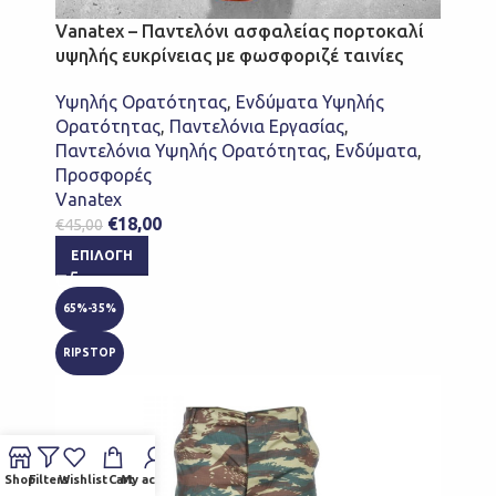
Vanatex – Παντελόνι ασφαλείας πορτοκαλί
υψηλής ευκρίνειας με φωσφοριζέ ταινίες
Υψηλής Ορατότητας
,
Ενδύματα Υψηλής
Ορατότητας
,
Παντελόνια Εργασίας
,
Παντελόνια Υψηλής Ορατότητας
,
Ενδύματα
,
Προσφορές
Vanatex
€
18,00
€
45,00
ΕΠΙΛΟΓΉ
65%-35%
RIPSTOP
Shop
Filters
Wishlist
Cart
My account