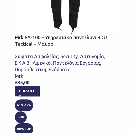
Mrk PA-100 – Υπηρεσιακό παντελόνι BDU
Tactical – Μαύρο
Σώματα Ασφαλείας
,
Security
,
Αστυνομία
,
Ε.Κ.Α.Β.
,
Λιμενικό
,
Παντελόνια Εργασίας
,
Πυροσβεστική
,
Ενδύματα
Mrk
€
35,00
ΕΠΙΛΟΓΉ
65%-35%
BDU
RIPSTOP