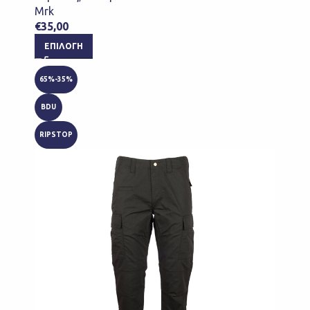
Mrk
€
35,00
ΕΠΙΛΟΓΉ
65%-35%
BDU
RIPSTOP