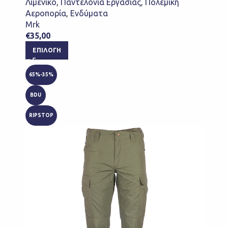
Λιμενικό
,
Παντελόνια Εργασίας
,
Πολεμική
Αεροπορία
,
Ενδύματα
Mrk
€
35,00
ΕΠΙΛΟΓΉ
65%-35%
BDU
RIPSTOP