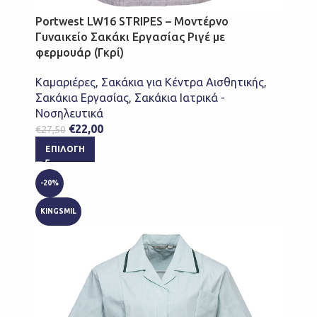
Portwest LW16 STRIPES – Μοντέρνο
Γυναικείο Σακάκι Εργασίας Ριγέ με
φερμουάρ (Γκρί)
Καμαριέρες
,
Σακάκια για Κέντρα Αισθητικής
,
Σακάκια Εργασίας
,
Σακάκια Ιατρικά -
Νοσηλευτικά
€
22,00
€
27,50
ΕΠΙΛΟΓΉ
-20%
KINGSMIL