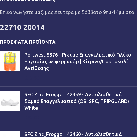
Επικοινωνήστε μαζί μας Δευτέρα με Σάββατο 9πμ-14μμ στο
22710 20014
ΠΡΌΣΦΑΤΑ ΠΡΟΪΌΝΤΑ
Portwest S376 - Prague Επαγγελματικό Γιλέκο
Εργασίας με φερμουάρ | Κίτρινο/Πορτοκαλί
Αντίθεσης
€
13,90
SFC Zinc_Froggz II 42459 - Αντιολισθητικά
Σαμπό Επαγγελματικά (OB, SRC, TRIPGUARD)
White
€
53,90
SFC Zinc_Froggz II 42460 - Αντιολισθητικά