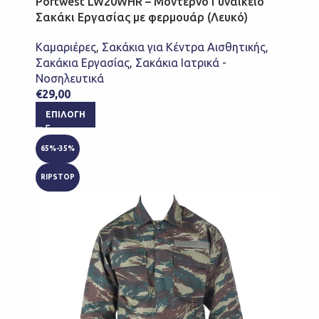
Portwest LW20WHR – Μοντέρνο Γυναικείο
Σακάκι Εργασίας με φερμουάρ (Λευκό)
Καμαριέρες
,
Σακάκια για Κέντρα Αισθητικής
,
Σακάκια Εργασίας
,
Σακάκια Ιατρικά -
Νοσηλευτικά
€
29,00
ΕΠΙΛΟΓΉ
65%-35%
RIPSTOP