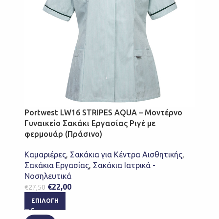
Portwest LW16 STRIPES AQUA – Μοντέρνο
Γυναικείο Σακάκι Εργασίας Ριγέ με
φερμουάρ (Πράσινο)
Καμαριέρες
,
Σακάκια για Κέντρα Αισθητικής
,
Σακάκια Εργασίας
,
Σακάκια Ιατρικά -
Νοσηλευτικά
€
22,00
€
27,50
ΕΠΙΛΟΓΉ