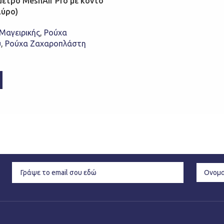
ετρο MeshAir Pro με κοντό
αύρο)
Μαγειρικής
,
Ρούχα
ύ
,
Ρούχα Ζαχαροπλάστη