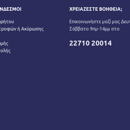
ΎΝΔΕΣΜΟΙ
ΧΡΕΙΆΖΕΣΤΕ ΒΟΉΘΕΙΑ;
ρρήτου
Επικοινωνήστε μαζί μας Δευ
στροφών ή Ακύρωσης
Σάββατο 9πμ-14μμ στο
22710 20014
ωμής
τολής