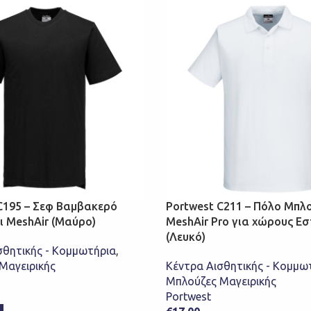
C195 – Σεφ Βαμβακερό
Portwest C211 – Πόλο Μπλ
 MeshAir (Μαύρο)
MeshAir Pro για χώρους Ε
(Λευκό)
σθητικής - Κομμωτήρια
,
Μαγειρικής
Κέντρα Αισθητικής - Κομμω
Μπλούζες Μαγειρικής
Portwest