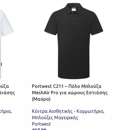
ούζα
Portwest C211 – Πόλο Μπλούζα
στιάσης
MeshAir Pro για χώρους Εστιάσης
(Μαύρο)
τήρια
,
Κέντρα Αισθητικής - Κομμωτήρια
,
Μπλούζες Μαγειρικής
Portwest