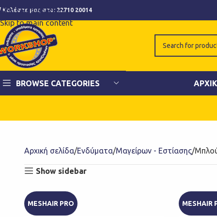
Skip to navigation
Καλέστε μας στο:
22710 20014
Skip to main content
BROWSE CATEGORIES
ΑΡΧΙ
Αρχική σελίδα
Ενδύματα
Μαγείρων - Εστίασης
Μπλού
Show sidebar
MESHAIR PRO
MESHAIR 