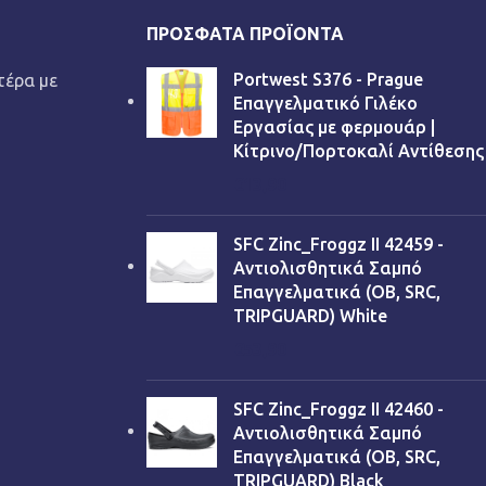
ΠΡΌΣΦΑΤΑ ΠΡΟΪΌΝΤΑ
Portwest S376 - Prague
τέρα με
Επαγγελματικό Γιλέκο
Εργασίας με φερμουάρ |
Κίτρινο/Πορτοκαλί Αντίθεσης
€
13,90
SFC Zinc_Froggz II 42459 -
Αντιολισθητικά Σαμπό
Επαγγελματικά (OB, SRC,
TRIPGUARD) White
€
53,90
SFC Zinc_Froggz II 42460 -
Αντιολισθητικά Σαμπό
Επαγγελματικά (OB, SRC,
TRIPGUARD) Black