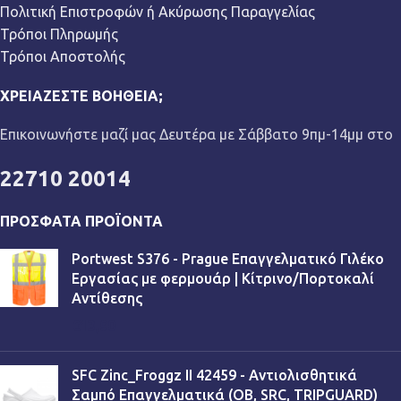
Πολιτική Επιστροφών ή Ακύρωσης Παραγγελίας
Τρόποι Πληρωμής
Τρόποι Αποστολής
ΧΡΕΙΆΖΕΣΤΕ ΒΟΉΘΕΙΑ;
Επικοινωνήστε μαζί μας Δευτέρα με Σάββατο 9πμ-14μμ στο
22710 20014
ΠΡΌΣΦΑΤΑ ΠΡΟΪΌΝΤΑ
Portwest S376 - Prague Επαγγελματικό Γιλέκο
Εργασίας με φερμουάρ | Κίτρινο/Πορτοκαλί
Αντίθεσης
€
13,90
SFC Zinc_Froggz II 42459 - Αντιολισθητικά
Σαμπό Επαγγελματικά (OB, SRC, TRIPGUARD)