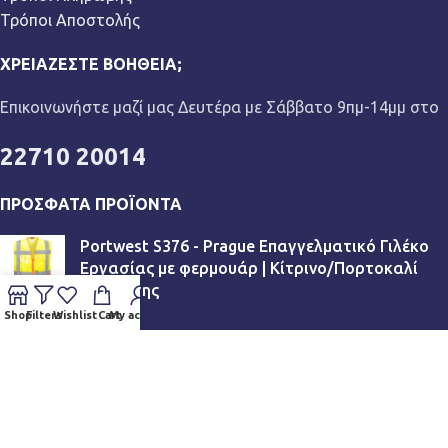
Τρόποι Αποστολής
ΧΡΕΙΆΖΕΣΤΕ ΒΟΉΘΕΙΑ;
Επικοινωνήστε μαζί μας Δευτέρα με Σάββατο 9πμ-14μμ στο
22710 20014
ΠΡΌΣΦΑΤΑ ΠΡΟΪΌΝΤΑ
Portwest S376 - Prague Επαγγελματικό Γιλέκο
Εργασίας με φερμουάρ | Κίτρινο/Πορτοκαλί
Αντίθεσης
Shop
Filters
Wishlist
Cart
My account
€
13,90
SFC Zinc_Froggz II 42459 - Αντιολισθητικά
Σαμπό Επαγγελματικά (OB, SRC, TRIPGUARD)
White