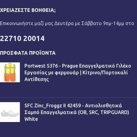
ΧΡΕΙΆΖΕΣΤΕ ΒΟΉΘΕΙΑ;
Επικοινωνήστε μαζί μας Δευτέρα με Σάββατο 9πμ-14μμ στο
22710 20014
ΠΡΌΣΦΑΤΑ ΠΡΟΪΌΝΤΑ
Portwest S376 - Prague Επαγγελματικό Γιλέκο
Εργασίας με φερμουάρ | Κίτρινο/Πορτοκαλί
Αντίθεσης
€
13,90
SFC Zinc_Froggz II 42459 - Αντιολισθητικά
Σαμπό Επαγγελματικά (OB, SRC, TRIPGUARD)
White
€
53,90