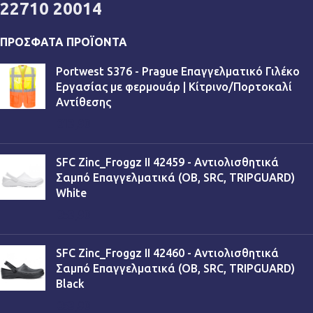
22710 20014
ΠΡΌΣΦΑΤΑ ΠΡΟΪΌΝΤΑ
Portwest S376 - Prague Επαγγελματικό Γιλέκο
Εργασίας με φερμουάρ | Κίτρινο/Πορτοκαλί
Αντίθεσης
€
13,90
SFC Zinc_Froggz II 42459 - Αντιολισθητικά
Σαμπό Επαγγελματικά (OB, SRC, TRIPGUARD)
White
€
53,90
SFC Zinc_Froggz II 42460 - Αντιολισθητικά
Σαμπό Επαγγελματικά (OB, SRC, TRIPGUARD)
Black
€
53,90