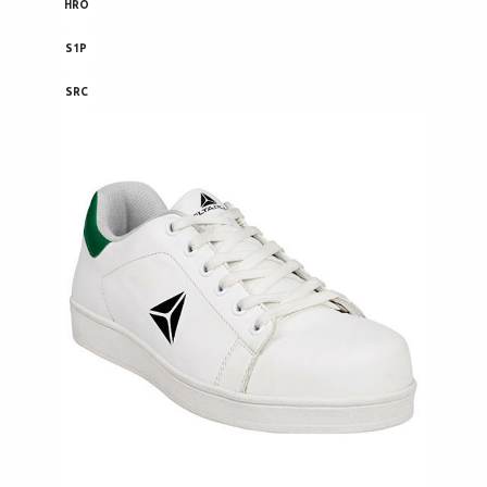
HRO
S1P
SRC