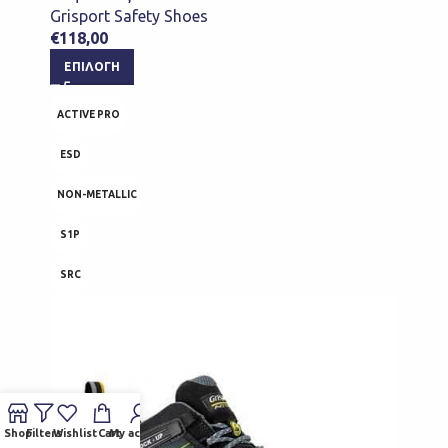
Grisport Safety Shoes
€
118,00
ΕΠΙΛΟΓΉ
ACTIVE PRO
ESD
NON-METALLIC
S1P
SRC
Shop
Filters
Wishlist
Cart
My account