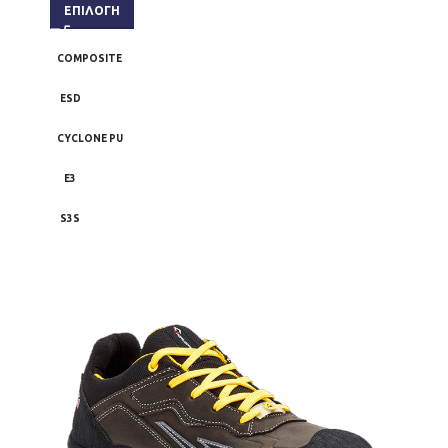
ΕΠΙΛΟΓΉ
COMPOSITE
ESD
CYCLONE PU
E3
S3S