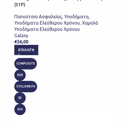
(S1P)
Παπούτσια Ασφαλείας
,
Υποδήματα
,
Υποδήματα Ελεύθερου Χρόνου
,
Χαμηλά
Υποδήματα Ελεύθερου Χρόνου
Galaxy
€
56,00
ΕΠΙΛΟΓΉ
COMPOSITE
ESD
CYCLONE PU
E3
S3S