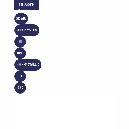
ΕΠΙΛΟΓΉ
3D AIR
FLEX-SYSTEM
HI
HRO
NON-METALLIC
S3
SRC