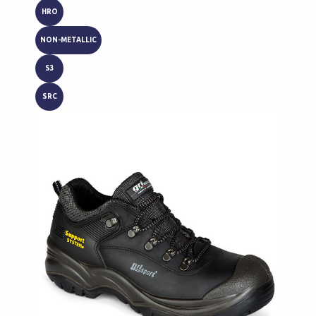
HRO
NON-METALLIC
S3
SRC