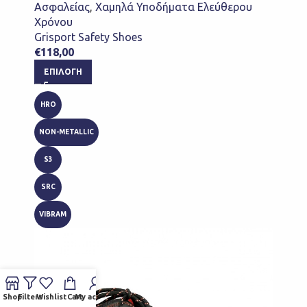
Ασφαλείας
,
Χαμηλά Υποδήματα Ελεύθερου
Χρόνου
Grisport Safety Shoes
€
118,00
ΕΠΙΛΟΓΉ
HRO
NON-METALLIC
S3
SRC
VIBRAM
Shop
Filters
Wishlist
Cart
My account