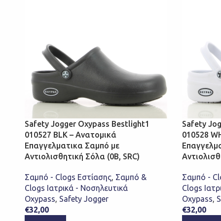
Safety Jogger Oxypass Bestlight1
Safety Jog
010527 BLK – Ανατομικά
010528 WH
Επαγγελματικα Σαμπό με
Επαγγελμα
Αντιολισθητική Σόλα (0B, SRC)
Αντιολισθ
Σαμπό - Clogs Εστίασης
,
Σαμπό &
Σαμπό - C
Clogs Ιατρικά - Νοσηλευτικά
Clogs Ιατρ
Oxypass
,
Safety Jogger
Oxypass
,
S
€
32,00
€
32,00