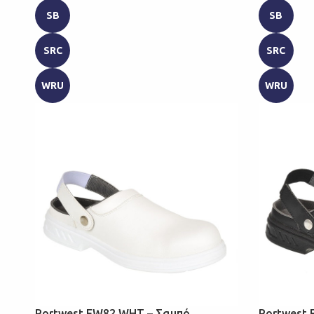
SB
SB
SRC
SRC
WRU
WRU
Portwest FW82 WHT – Σαμπό
Portwest 