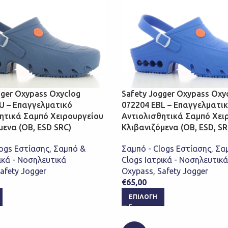
gger Oxypass Oxyclog
Safety Jogger Oxypass Oxy
U – Επαγγελματικό
072204 EBL – Επαγγελματι
ητικά Σαμπό Χειρουργείου
Αντιολισθητικά Σαμπό Χει
μενα (OB, ESD SRC)
Κλιβανιζόμενα (OB, ESD, SR
logs Εστίασης
,
Σαμπό &
Σαμπό - Clogs Εστίασης
,
Σα
ικά - Νοσηλευτικά
Clogs Ιατρικά - Νοσηλευτικά
afety Jogger
Oxypass
,
Safety Jogger
€
65,00
ΕΠΙΛΟΓΉ