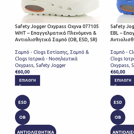
Safety Jogger Oxypass Oxyva 077105
Safety Jo
WHT – Επαγγελματικά Πλενόμενα &
EBL – Επα
Αντιολισθητικά Σαμπό (OB, ESD, SR)
Αντιολισθ
Σαμπό - Clogs Εστίασης
,
Σαμπό &
Σαμπό - C
Clogs Ιατρικά - Νοσηλευτικά
Clogs Ιατρ
Oxypass
,
Safety Jogger
Oxypass
,
S
€
60,00
€
60,00
ΕΠΙΛΟΓΉ
ΕΠΙΛΟΓΉ
ESD
ESD
OB
OB
ΑΝΤΙΟΛΙΣΘΗΤΙΚΑ
ΑΝΤΙΟΛΙΣ