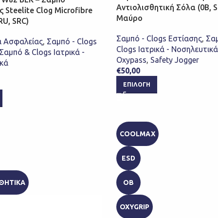
Αντιολισθητική Σόλα (0B, S
Steelite Clog Microfibre
Μαύρο
RU, SRC)
Σαμπό - Clogs Εστίασης
,
Σα
 Ασφαλείας
,
Σαμπό - Clogs
Clogs Ιατρικά - Νοσηλευτικά
Σαμπό & Clogs Ιατρικά -
Oxypass
,
Safety Jogger
κά
€
50,00
ΕΠΙΛΟΓΉ
COOLMAX
ESD
ΘΗΤΙΚΑ
OB
OXYGRIP