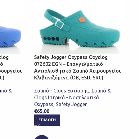
clog
Safety Jogger Oxypass Oxyclog
κό
072602 EGN – Επαγγελματικό
ρουργείου
Αντιολισθητικά Σαμπό Χειρουργείου
C)
Κλιβανιζόμενα (OB, ESD, SRC)
μπό &
Σαμπό - Clogs Εστίασης
,
Σαμπό &
Clogs Ιατρικά - Νοσηλευτικά
Oxypass
,
Safety Jogger
€
65,00
ΕΠΙΛΟΓΉ