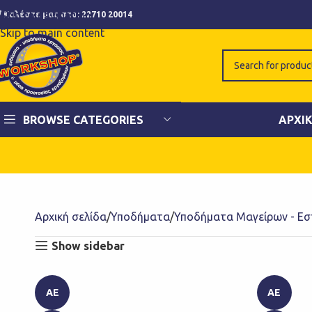
Skip to navigation
Καλέστε μας στο:
22710 20014
Skip to main content
BROWSE CATEGORIES
ΑΡΧΙ
Αρχική σελίδα
Υποδήματα
Υποδήματα Μαγείρων - Εσ
Show sidebar
AE
AE