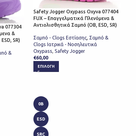
Safety Jogger Oxypass Oxyva 077404
FUX – Επαγγελματικά Πλενόμενα &
Αντιολισθητικά Σαμπό (ΟΒ, ESD, SR)
va 077304
μενα &
Σαμπό - Clogs Εστίασης
,
Σαμπό &
 ESD, SR)
Clogs Ιατρικά - Νοσηλευτικά
Oxypass
,
Safety Jogger
μπό &
€
60,00
ΕΠΙΛΟΓΉ
0B
ESD
SRC