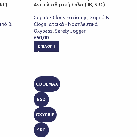
RC) –
Αντιολισθητική Σόλα (0B, SRC)
Σαμπό - Clogs Εστίασης
,
Σαμπό &
μπό &
Clogs Ιατρικά - Νοσηλευτικά
Oxypass
,
Safety Jogger
€
50,00
ΕΠΙΛΟΓΉ
COOLMAX
ESD
OXYGRIP
SRC