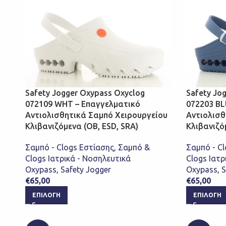
Safety Jogger Oxypass Oxyclog
Safety Jo
072109 WHT – Επαγγελματικό
072203 BL
Αντιολισθητικά Σαμπό Χειρουργείου
Αντιολισθ
Κλιβανιζόμενα (OB, ESD, SRA)
Κλιβανιζό
Σαμπό - Clogs Εστίασης
,
Σαμπό &
Σαμπό - C
Clogs Ιατρικά - Νοσηλευτικά
Clogs Ιατρ
Oxypass
,
Safety Jogger
Oxypass
,
S
€
65,00
€
65,00
ΕΠΙΛΟΓΉ
ΕΠΙΛΟΓΉ