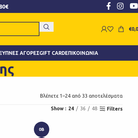
80€
€
0,
ΞΥΠΝΕΣ ΑΓΟΡΈΣ
GIFT CARD
ΕΠΙΚΟΙΝΩΝΊΑ
σης
Βλέπετε 1–24 από 33 αποτελέσματα
Show
24
36
48
Filters
0B