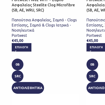
Ασφαλείας Steelite Clog Microfibre
Ασφαλείας 
(SB, AE, WRU, SRC)
(SB, AE, W
Παπούτσια Ασφαλείας
,
Σαμπό - Clogs
Παπούτσια
Εστίασης
,
Σαμπό & Clogs Ιατρικά -
Εστίασης
,
Νοσηλευτικά
Νοσηλευτι
Portwest
Portwest
€
45,00
€
45,00
ΕΠΙΛΟΓΉ
ΕΠΙΛΟΓΉ
0B
0B
SRC
SRC
ΑΝΤΙΟΛΙΣΘΗΤΙΚΑ
ΑΝΤΙΟΛΙΣ