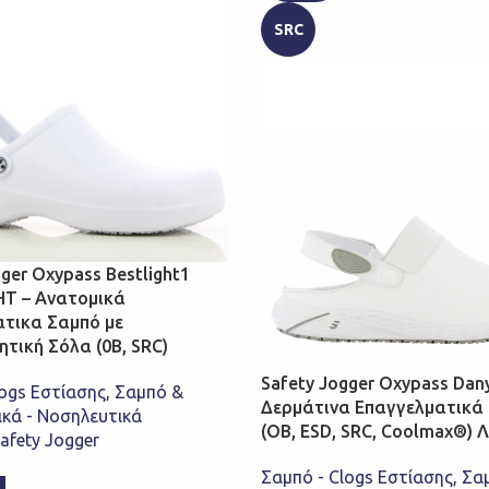
SRC
ger Oxypass Bestlight1
T – Ανατομικά
τικα Σαμπό με
ητική Σόλα (0B, SRC)
Safety Jogger Oxypass Dan
logs Εστίασης
,
Σαμπό &
Δερμάτινα Επαγγελματικά
ικά - Νοσηλευτικά
(OB, ESD, SRC, Coolmax®) 
afety Jogger
Σαμπό - Clogs Εστίασης
,
Σα