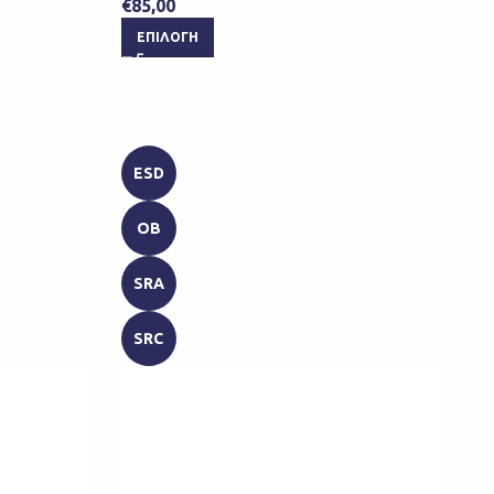
€
85,00
ΕΠΙΛΟΓΉ
ESD
OB
SRA
SRC