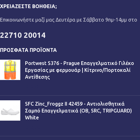
ΧΡΕΙΆΖΕΣΤΕ ΒΟΉΘΕΙΑ;
Επικοινωνήστε μαζί μας Δευτέρα με Σάββατο 9πμ-14μμ στο
22710 20014
ΠΡΌΣΦΑΤΑ ΠΡΟΪΌΝΤΑ
Portwest S376 - Prague Επαγγελματικό Γιλέκο
Εργασίας με φερμουάρ | Κίτρινο/Πορτοκαλί
Αντίθεσης
€
13,90
SFC Zinc_Froggz II 42459 - Αντιολισθητικά
Σαμπό Επαγγελματικά (OB, SRC, TRIPGUARD)
White
€
53,90