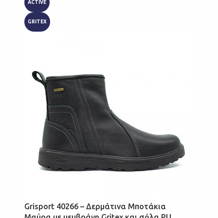
ACTIVE
GRITEX
Grisport 40266 – Δερμάτινα Μποτάκια
Μαύρα με μεμβράνη Gritex και σόλα PU