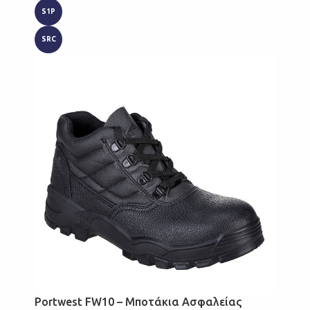
S1P
SRC
Portwest FW10 – Μποτάκια Ασφαλείας