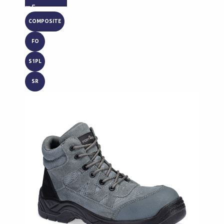
COMPOSITE
FO
S1PL
SR