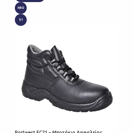
HRO
S1
Portwest FC21 – Μποτάκια Ασφαλείας