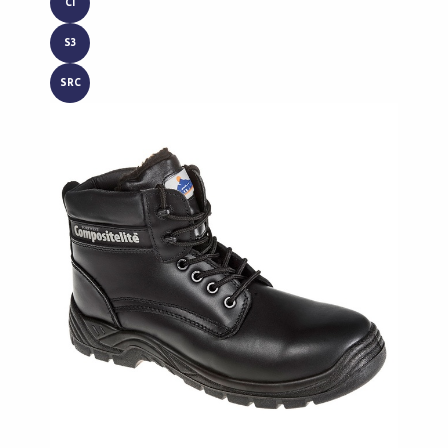
CI
S3
SRC