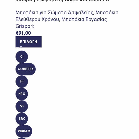
Μποτάκια για Σώματα Ασφαλείας
,
Μποτάκια
Ελεύθερου Χρόνου
,
Μποτάκια Εργασίας
Grisport
€
91,00
ΕΠΙΛΟΓΉ
CI
GORETEX
HI
HRO
S3
SRC
VIBRAM