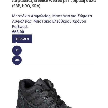
Ασφαλείας Steelite Welted με πυρίμαχη σόλα
(SBP, HRO, SRA)
Μποτάκια Ασφαλείας
,
Μποτάκια για Σώματα
Ασφαλείας
,
Μποτάκια Ελεύθερου Χρόνου
Portwest
€
65,00
ΕΠΙΛΟΓΉ
S1
SRC