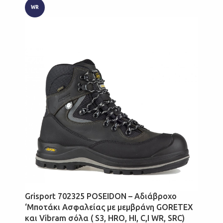
WR
Grisport 702325 POSEIDON – Αδιάβροχο
‘Μποτάκι Ασφαλείας με μεμβράνη GORETEX
και Vibram σόλα ( S3, HRO, HI, C,I WR, SRC)