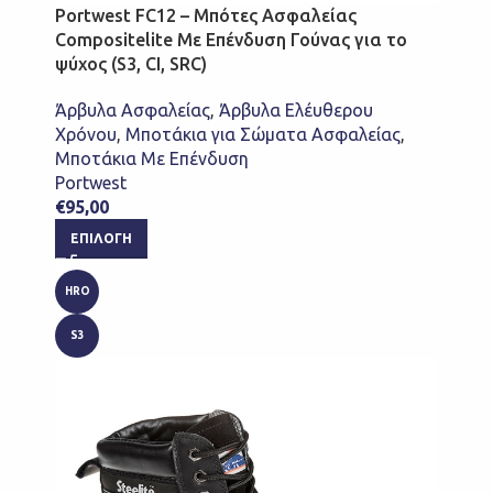
Portwest FC12 – Μπότες Ασφαλείας
Compositelite Με Επένδυση Γούνας για το
ψύχος (S3, CI, SRC)
Άρβυλα Ασφαλείας
,
Άρβυλα Ελέυθερου
Χρόνου
,
Μποτάκια για Σώματα Ασφαλείας
,
Μποτάκια Με Επένδυση
Portwest
€
95,00
ΕΠΙΛΟΓΉ
HRO
S3