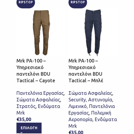
RIPSTOP
RIPSTOP
Mrk P
Υπηρ
Mrk PA-100 –
Mrk PA-100 –
παντε
Υπηρεσιακό
Υπηρεσιακό
Tactic
παντελόνι BDU
παντελόνι BDU
Μπλέ
Tactical – Cayote
Tactical – Μπλέ
Σώμα
Παντελόνια Εργασίας
,
Σώματα Ασφαλείας
,
Securi
Σώματα Ασφαλείας
,
Security
,
Αστυνομία
,
Λιμεν
Στρατός
,
Ενδύματα
Λιμενικό
,
Παντελόνια
Εργασ
Mrk
Εργασίας
,
Πολεμική
Mrk
€
35,00
Αεροπορία
,
Ενδύματα
€
37,0
Mrk
ΕΠΙΛΟΓΉ
ΕΠΙ
€
35,00