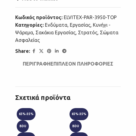
Κωδικός προϊόντος:
ELVITEX-PAR-3950-TOP
Κατηγορίες:
Ενδύματα
,
Εργασίας
,
Κυνήγι -
Ψάρεμα
,
Σακάκια Εργασίας
,
Στρατός
,
Σώματα
Ασφαλείας
Share:
ΠΕΡΙΓΡΑΦΉ
ΕΠΙΠΛΈΟΝ ΠΛΗΡΟΦΟΡΊΕΣ
Σχετικά προϊόντα
65%-35%
65%-35%
BDU
BDU
BDU
RIPST