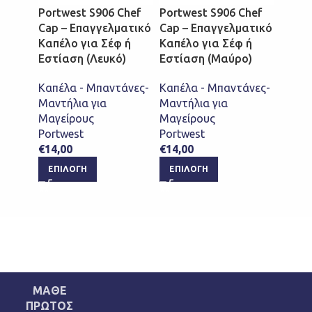
Portwest S906 Chef
Portwest S906 Chef
Cap – Επαγγελματικό
Cap – Επαγγελματικό
Καπέλ
Καπέλο για Σέφ ή
Καπέλο για Σέφ ή
Μαντή
Εστίαση (Λευκό)
Εστίαση (Μαύρο)
Μαγεί
€
6,90
Καπέλα - Μπαντάνες-
Καπέλα - Μπαντάνες-
ΕΠΙ
Μαντήλια για
Μαντήλια για
Μαγείρους
Μαγείρους
Portwest
Portwest
€
14,00
€
14,00
ΕΠΙΛΟΓΉ
ΕΠΙΛΟΓΉ
ΜΑΘΕ
ΠΡΩΤΟΣ