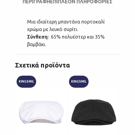
ΠΕΡΙΓΡΑΦΉ
ΕΠΙΠΛΈΟΝ ΠΛΗΡΟΦΟΡΊΕΣ
Μια ιδιαίτερη μπαντάνα πορτοκαλί
χρώμα με λευκό συρίτι.
Σύνθεση:
65% πολυέστερ και 35%
βαμβάκι.
Σχετικά προϊόντα
KINGSMIL
KINGSMIL
Μπαν
ή Εργ