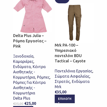
Delta Plus Julia –
Mrk T
Ρόμπα Εργασίας –
– Μπλ
Mrk PA-100 –
Pink
Υπηρεσιακό
Polo -
παντελόνι BDU
Ξενοδοχεία
,
Σώμα
Tactical – Cayote
Καμαριέρες
,
Αστυν
Ενδύματα
,
Κέντρα
Πολεμ
Παντελόνια Εργασίας
,
Αισθητικής -
Στρα
Σώματα Ασφαλείας
,
Κομμωτήρια
,
Ρόμπες
,
Mrk
Στρατός
,
Ενδύματα
Ρόμπες Για Κέντρα
€
8,00
Mrk
Αισθητικής -
ΕΠΙ
€
35,00
Κομμωτήρια
Delta Plus
ΕΠΙΛΟΓΉ
€
25,00
€
35,00