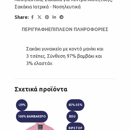
Σακάκια Ιατρικά - Νοσηλευτικά
Share:
ΠΕΡΙΓΡΑΦΉ
ΕΠΙΠΛΈΟΝ ΠΛΗΡΟΦΟΡΊΕΣ
Σακάκι γυναικείο με κοντό μανίκι και
3 τσέπες. Σύνθεση 97% βαμβάκι και
3% ελαστάν.
Σχετικά προϊόντα
-29%
65%-35%
ANTI-B
100% ΒΑΜΒΑΚΕΡΟ
BDU
QUICK
RIPSTOP