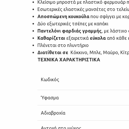
Κλείσιμο μπροστά με πλαστικό φερμουάρ π
Εσωτερικές ελαστικές μανσέτες στο τελεί
Αποσπώμενη κουκούλα
που σφίγγει με κο
Δύο εξωτερικές τσέπες με καπάκι
Παντελόνι φαρδιάς γραμμής
, με λάστιχο
Καθαρίζεται
εξαιρετικά
εύκολα
από κάθε ε
Πλένεται στο πλυντήριο
Διατίθεται σε
Κόκκινο, Μπλε, Μαύρο, Κίτρ
ΤΕΧΝΙΚΑ ΧΑΡΑΚΤΗΡΙΣΤΙΚΑ
Κωδικός
Ύφασμα
Αδιαβροχία
Αντοχή στο ψύχος