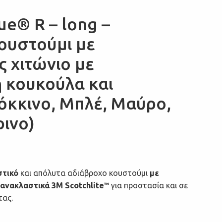
e® R – long –
ουστούμι με
 χιτώνιο με
κουκούλα και
όκκινο, Μπλέ, Μαύρο,
ρινο)
στικό
και απόλυτα αδιάβροχο κουστούμι
με
 ανακλαστικά 3M
Scotchlite
για προστασία και σε
™
τας.