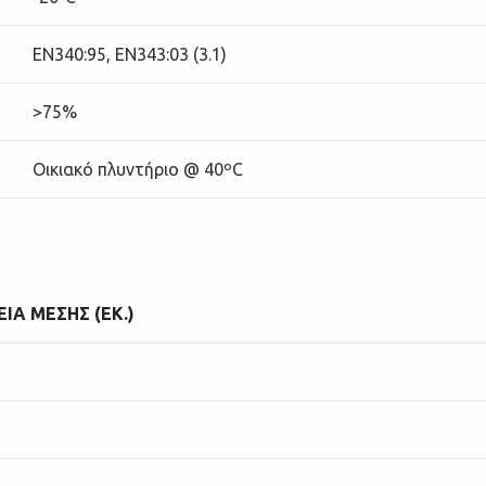
EN340:95, EN343:03 (3.1)
>75%
Οικιακό πλυντήριο @ 40ºC
ΙΑ ΜΕΣΗΣ (ΕΚ.)