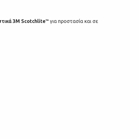
στικά 3M
Scotchlite
για προστασία και σε
™