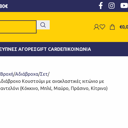
80€
€
0,
ΞΥΠΝΕΣ ΑΓΟΡΈΣ
GIFT CARD
ΕΠΙΚΟΙΝΩΝΊΑ
- Βροχή
Αδιάβροχα
Σετ
Αδιάβροχο Κουστούμι με ανακλαστικές χιτώνιο με
ντελόνι (Κόκκινο, Μπλέ, Μαύρο, Πράσινο, Κίτρινο)