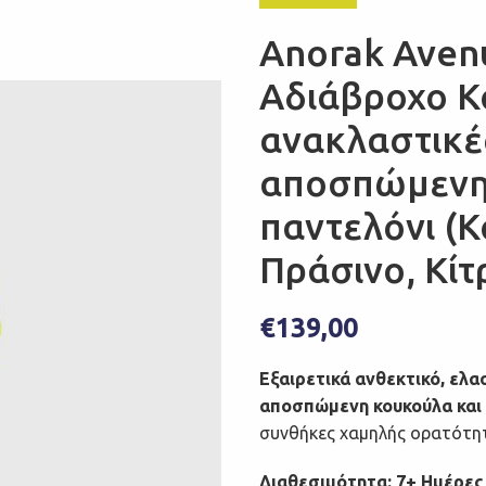
Anorak Avenu
Αδιάβροχο Κ
ανακλαστικές
αποσπώμενη 
παντελόνι (Κ
Πράσινο, Κίτ
€
139,00
Εξαιρετικά ανθεκτικό, ελα
αποσπώμενη κουκούλα και
συνθήκες χαμηλής ορατότη
Διαθεσιμότητα: 7+ Ημέρες