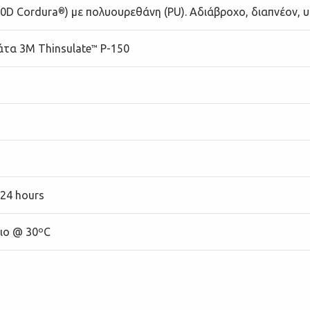
00D Cordura
) με πολυουρεθάνη (PU). Αδιάβροχο, διαπνέον, 
®
άτα 3M Thinsulate
P-150
™
 24 hours
ριο @ 30ºC