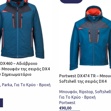
 DX460 – Αδιάβροχο
ό Μπουφάν της σειράς DX4
ν Σημειωματάριο
Portwest DX474 TR – Μπο
Softshell της σειράς DX4
,
Parka
,
Για Το Κρύο - Βροχή
Μπουφάν
,
Ripstop
,
Softshell
Για Το Κρύο - Βροχή
Portwest
€
90,00