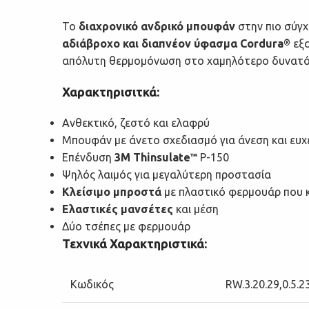
Το
διαχρονικό ανδρικό μπουφάν
στην πιο σύγχ
αδιάβροχο και διαπνέον ύφασμα Cordura
εξα
®
απόλυτη θερμομόνωση στο χαμηλότερο δυνατό
Χαρακτηρισιτκά:
Ανθεκτικό, ζεστό και ελαφρύ
Μπουφάν με άνετο σχεδιασμό για άνεση και ευχ
Επένδυση
3M Thinsulate
P-150
™
Ψηλός λαιμός για μεγαλύτερη προστασία
Κλείσιμο μπροστά
με πλαστικό φερμουάρ που 
Ελαστικές μανσέτες
και μέση
Δύο τσέπες με φερμουάρ
Τεχνικά Χαρακτηριστικά:
Κωδικός
RW.3.20.29,0.5.23