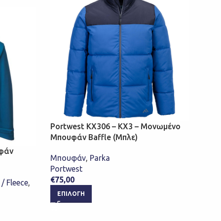
Vale
Μπου
αδι
Portwest KX306 – KX3 – Μονωμένο
ραφ
Μπουφάν Baffle (Μπλε)
υφάν
Park
Μπουφάν
,
Parka
Vale
Portwest
€
59,
€
75,00
 / Fleece
,
ΕΠ
ΕΠΙΛΟΓΉ