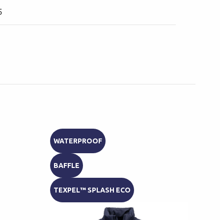
5
WATERPROOF
PAR
BAFFLE
RIP
TEXPEL™ SPLASH ECO