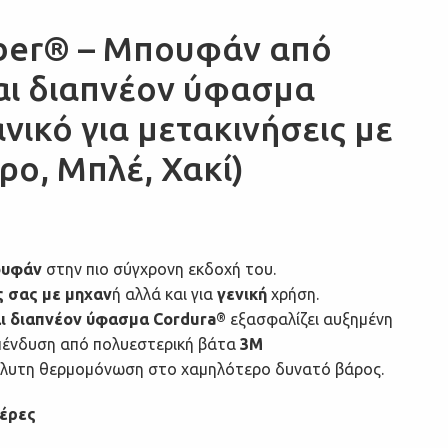
ber® – Μπουφάν από
αι διαπνέον ύφασμα
νικό για μετακινήσεις με
ρο, Μπλέ, Χακί)
ουφάν
στην πιο σύγχρονη εκδοχή του.
ς σας με μηχαν
ή αλλά και για
γενική
χρήση.
ι διαπνέον ύφασμα Cordura
εξασφαλίζει αυξημένη
®
επένδυση από πολυεστερική βάτα
3M
λυτη θερμομόνωση στο χαμηλότερο δυνατό βάρος.
μέρες