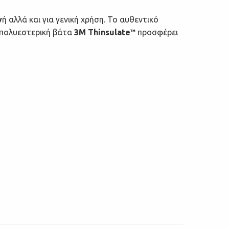
ν
ή αλλά και για γενική χρήση. Το αυθεντικό
ό πολυεστερική βάτα
3M Thinsulate
προσφέρει
™