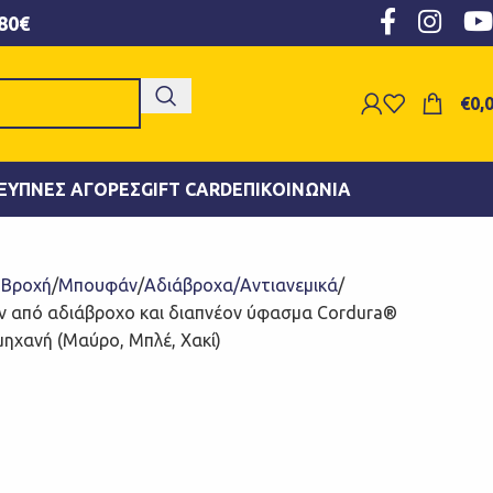
80€
€
0,
ΞΥΠΝΕΣ ΑΓΟΡΈΣ
GIFT CARD
ΕΠΙΚΟΙΝΩΝΊΑ
- Βροχή
Μπουφάν
Αδιάβροχα/Αντιανεμικά
 από αδιάβροχο και διαπνέον ύφασμα Cordura®
 μηχανή (Μαύρο, Μπλέ, Χακί)