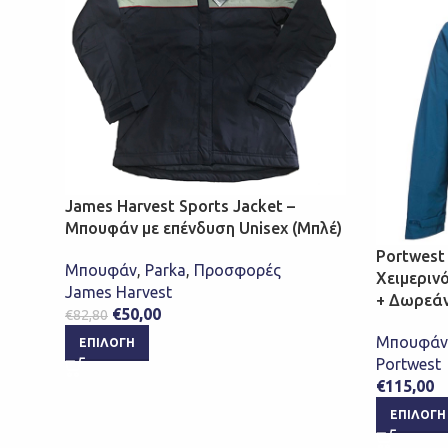
James Harvest Sports Jacket –
Μπουφάν με επένδυση Unisex (Μπλέ)
Portwest
Μπουφάν
,
Parka
,
Προσφορές
Χειμεριν
James Harvest
+ Δωρεά
€
50,00
€
82,80
Μπουφάν
ΕΠΙΛΟΓΉ
Portwest
€
115,00
ΕΠΙΛΟΓΉ