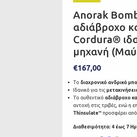
Anorak Bom
αδιάβροχο κ
Cordura® ιδα
μηχανή (Μαύ
€
167,00
Το
διαχρονικό ανδρικό μπ
Ιδανικό για τις
μετακινήσει
Το αυθεντικό
αδιάβροχο κα
αντοχή στις τριβές, ενώ η 
Thinsulate
προσφέρει από
™
Διαθεσιμότητα: 4 έως 7 Η