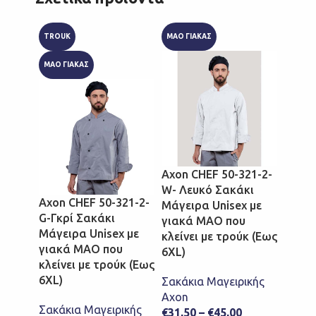
TROUK
ΜΑΟ ΓΙΑΚΑΣ
ΜΑΟ Γ
ΜΑΟ ΓΙΑΚΑΣ
Axon CHEF 50-321-2-
Axon 
W- Λευκό Σακάκι
Μπορ
Axon CHEF 50-321-2-
Μάγειρα Unisex με
Μάγει
G-Γκρί Σακάκι
γιακά ΜΑΟ που
γιακ
Μάγειρα Unisex με
κλείνει με τρούκ (Eως
κλείν
γιακά ΜΑΟ που
6XL)
6XL)
κλείνει με τρούκ (Eως
6XL)
Σακάκια Μαγειρικής
Σακάκ
Axon
Axon
Σακάκια Μαγειρικής
€
31,50
–
€
45,00
€
31,5