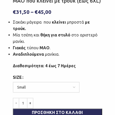
ΜΑΟ που κλείνει με τρούκ (Eως 6XL)
€
31,50
–
€
45,00
Σακάκι μάγειρα που
κλείνει
μπροστά
με
τρούκ.
Μία τσέπη και
θήκη για στυλό
στο αριστερό
μανίκι.
Γιακάς
τύπου
ΜΑΟ
.
Αναδιπλούμενα
μανίκια.
Διαθεσιμότητα: 4 έως 7 Ημέρες
SIZE
ΠΡΟΣΘΉΚΗ ΣΤΟ ΚΑΛΆΘΙ