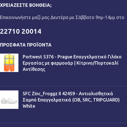
ΧΡΕΙΆΖΕΣΤΕ ΒΟΉΘΕΙΑ;
Επικοινωνήστε μαζί μας Δευτέρα με Σάββατο 9πμ-14μμ στο
22710 20014
ΠΡΌΣΦΑΤΑ ΠΡΟΪΌΝΤΑ
Portwest S376 - Prague Επαγγελματικό Γιλέκο
Εργασίας με φερμουάρ | Κίτρινο/Πορτοκαλί
Αντίθεσης
€
13,90
SFC Zinc_Froggz II 42459 - Αντιολισθητικά
Σαμπό Επαγγελματικά (OB, SRC, TRIPGUARD)
White
€
53,90