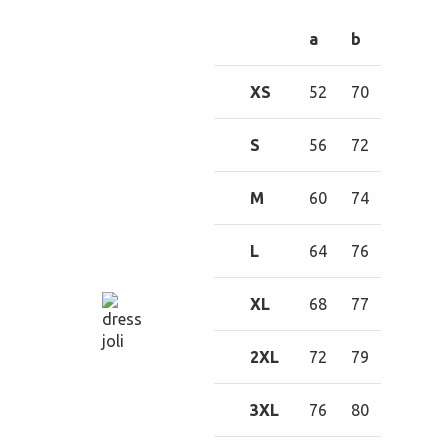
a
b
XS
52
70
S
56
72
M
60
74
L
64
76
XL
68
77
2XL
72
79
3XL
76
80