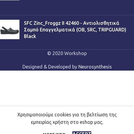
€
53,90
SFC Zinc_Froggz II 42460 - Αντιολισθητικά
Σαμπό Επαγγελματικά (OB, SRC, TRIPGUARD)
Black
€
53,90
© 2020 Workshop
Designed & Developed by
Neurosynthesis
Χρησιμοποιούμε cookies για τη βελτίωση της
Axon MARKET 50-201-4 BL –
εμπειρίας χρήστη στο eshop μας.
SELECT
€
14,90
Μπλέ Ποδιά Μάρκετ
OPTIONS
(45cmX82cm)
Shop
Wishlist
Cart
My account
ACCEPT