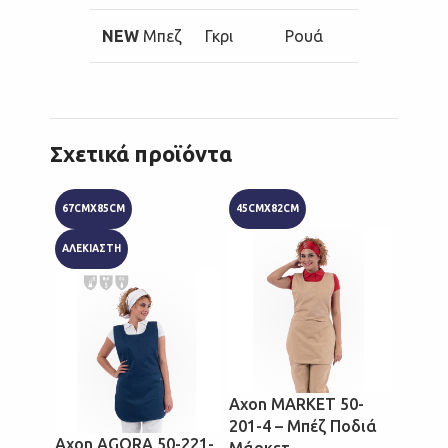
NEW
Μπεζ
Γκρι
Ρουά
Σχετικά προϊόντα
67CMX85CM
45CMX82CM
45CMX
ΑΛΕΚΙΑΣΤΗ
Axon MARKET 50-
Axon 
201-4 – Μπέζ Ποδιά
201-4
Axon AGORA 50-221-
Μάρκετ
Ποδι