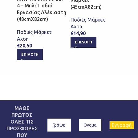
4 – Μπλέ Ποδιά
(45cmX82cm)
(45c
Εργασίας Αλέκιαστη
(48cmX82cm)
Ποδιές Μάρκετ
Ποδιέ
Axon
Axon
Ποδιές Μάρκετ
€
14,90
€
14,9
Axon
ΕΠΙΛΟΓΉ
ΕΠΙ
€
20,50
ΕΠΙΛΟΓΉ
ΜΑΘΕ
ΠΡΩΤΟΣ
ΟΛΕΣ ΤΙΣ
ΠΡΟΣΦΟΡΕΣ
ΠΟΥ