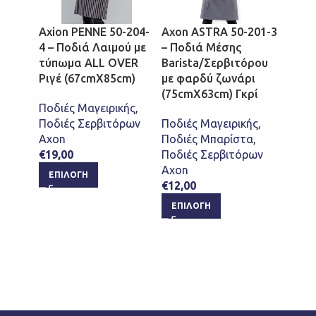
Axion PENNE 50-204-
Axon ASTRA 50-201-3
Axon 
4 – Ποδιά Λαιμού με
– Ποδιά Μέσης
3 – Π
τύπωμα ALL OVER
Barista/Σερβιτόρου
με ιδ
Ριγέ (67cmX85cm)
με φαρδύ ζωνάρι
στην 
(75cmX63cm) Γκρί
(67c
Ποδιές Μαγειρικής
,
Ποδιές Σερβιτόρων
Ποδιές Μαγειρικής
,
Ποδιέ
Axon
Ποδιές Μπαρίστα
,
Ποδιέ
€
19,00
Ποδιές Σερβιτόρων
Axon
Axon
€
13,5
ΕΠΙΛΟΓΉ
€
12,00
ΕΠΙ
ΕΠΙΛΟΓΉ