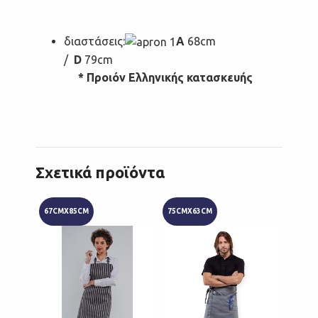
διαστάσεις:
A
68cm
/
D
79cm
* Προιόν Ελληνικής κατασκευής
Σχετικά προϊόντα
67CMX85CM
75CMX63CM
67CMX