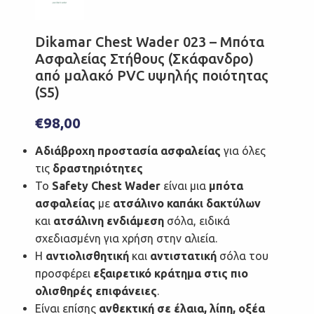
Dikamar Chest Wader 023 – Μπότα
Ασφαλείας Στήθους (Σκάφανδρο)
από μαλακό PVC υψηλής ποιότητας
(S5)
€
98,00
Αδιάβροχη προστασία ασφαλείας
για όλες
τις
δραστηριότητες
Το
Safety Chest Wader
είναι μια
μπότα
ασφαλείας
με
ατσάλινο καπάκι δακτύλων
και
ατσάλινη ενδιάμεση
σόλα, ειδικά
σχεδιασμένη για χρήση στην αλιεία.
Η
αντιολισθητική
και
αντιστατική
σόλα του
προσφέρει
εξαιρετικό κράτημα στις πιο
ολισθηρές επιφάνειες
.
Είναι επίσης
ανθεκτική σε έλαια, λίπη, οξέα