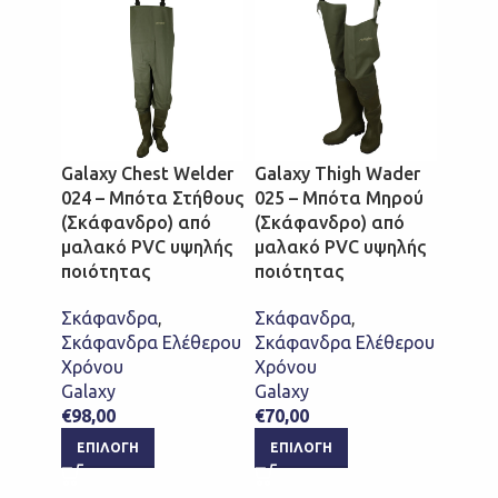
S5
Galaxy Chest Welder
Galaxy Thigh Wader
024 – Μπότα Στήθους
025 – Μπότα Μηρού
Portw
(Σκάφανδρο) από
(Σκάφανδρο) από
Σκάφ
μαλακό PVC υψηλής
μαλακό PVC υψηλής
Ασφαλ
ποιότητας
ποιότητας
Σκάφ
Σκάφανδρα
,
Σκάφανδρα
,
Σκάφα
Σκάφανδρα Ελέθερου
Σκάφανδρα Ελέθερου
Χρόν
Χρόνου
Χρόνου
Portw
Galaxy
Galaxy
€
75,0
€
98,00
€
70,00
ΕΠΙ
ΕΠΙΛΟΓΉ
ΕΠΙΛΟΓΉ