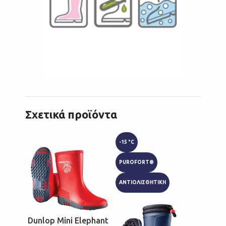
Σχετικά προϊόντα
-15 °C
-15 °C
PUROFORT®
PURO
ΑΝΤΙΟΛΙΣΘΗΤΙΚΗ
ΑΝΤΙΟ
Dunlop Mini Elephant