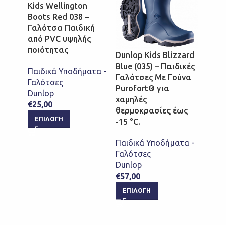
Kids Wellington
Boots Red 038 –
Γαλότσα Παιδική
από PVC υψηλής
ποιότητας
Dunlop Kids Blizzard
Dunlo
Blue (035) – Παιδικές
Pink (
Παιδικά Υποδήματα -
Γαλότσες Με Γούνα
Γαλότ
Γαλότσες
Purofort® για
Purof
Dunlop
χαμηλές
χαμηλ
€
25,00
θερμοκρασίες έως
θερμο
ΕΠΙΛΟΓΉ
-15 °C.
-15 °C
Παιδικά Υποδήματα -
Παιδι
Γαλότσες
Γαλότ
Dunlop
Dunlo
€
57,00
€
57,0
ΕΠΙΛΟΓΉ
ΕΠΙ