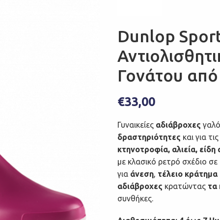
Dunlop Sport
Αντιολισθητι
Γονάτου από
€
33,00
Γυναικείες
αδιάβροχες
γαλό
δραστηριότητες
και για τι
κτηνοτροφία, αλιεία, είδη 
με κλασικό ρετρό σχέδιο σε
για
άνεση
,
τέλειο κράτημα
αδιάβροχες
κρατώντας
τα 
συνθήκες.