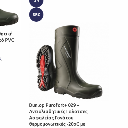
S4
SRC
θητική
κό PVC
υ
,
Dunl
Αντι
Ασφ
θερμ
τεχν
Dunlop Purofort+ 029 –
Αντιολισθητικές Γαλότσες
Γαλό
Ασφαλείας Γονάτου
Ελεύ
θερμομονωτικές -20οC με
Ελεύ