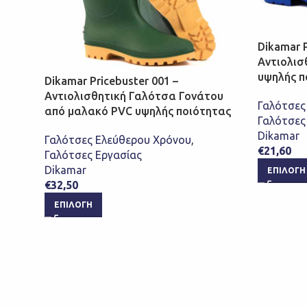
Dikamar P
Αντιολισ
υψηλής π
Dikamar Pricebuster 001 –
Αντιολισθητική Γαλότσα Γονάτου
Γαλότσες
από μαλακό PVC υψηλής ποιότητας
Γαλότσες
Dikamar
Γαλότσες Ελεύθερου Χρόνου
,
€
21,60
Γαλότσες Εργασίας
Dikamar
ΕΠΙΛΟΓΉ
€
32,50
ΕΠΙΛΟΓΉ