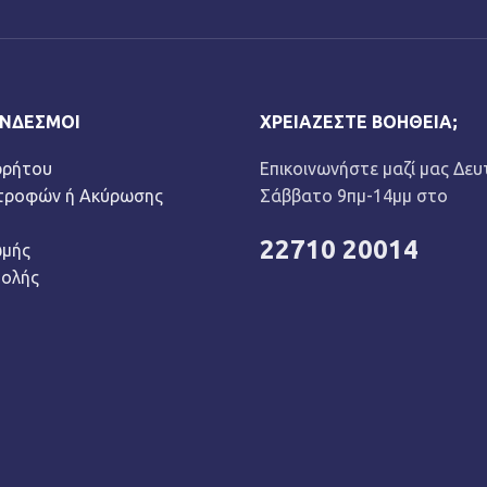
ΎΝΔΕΣΜΟΙ
ΧΡΕΙΆΖΕΣΤΕ ΒΟΉΘΕΙΑ;
ρρήτου
Επικοινωνήστε μαζί μας Δευ
στροφών ή Ακύρωσης
Σάββατο 9πμ-14μμ στο
22710 20014
ωμής
τολής