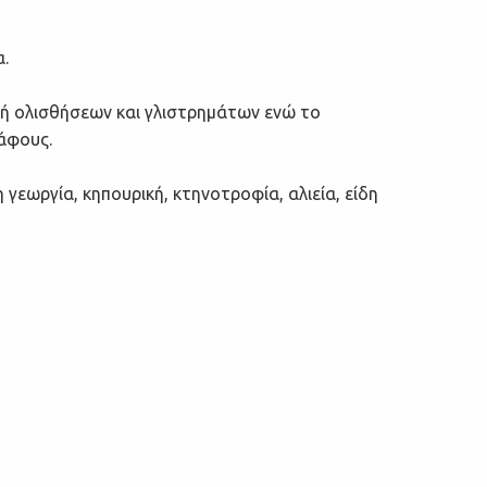
.
γή ολισθήσεων και γλιστρημάτων ενώ το
άφους.
 γεωργία, κηπουρική, κτηνοτροφία, αλιεία, είδη