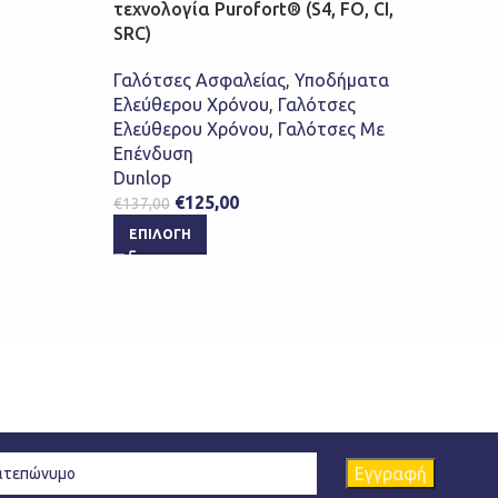
τεχνολογία Purofort® (S4, FO, CI,
Επέ
SRC)
Dunl
€
159
Γαλότσες Ασφαλείας
,
Υποδήματα
ΕΠ
Ελεύθερου Χρόνου
,
Γαλότσες
Ελεύθερου Χρόνου
,
Γαλότσες Με
Επένδυση
Dunlop
€
125,00
€
137,00
ΕΠΙΛΟΓΉ