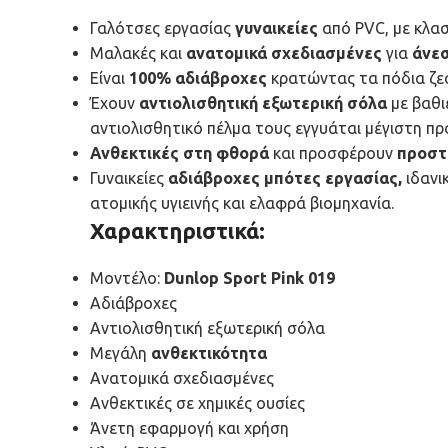
Γαλότσες εργασίας
γυναικείες
από PVC, με κλασ
Μαλακές και
ανατομικά σχεδιασμένες
για
άνε
Είναι
100% αδιάβροχες
κρατώντας τα πόδια ζεστ
Έχουν
αντιολισθητική εξωτερική σόλα
με βαθι
αντιολισθητικό πέλμα τους εγγυάται μέγιστη π
Ανθεκτικές στη φθορά
και προσφέρουν
προστα
Γυναικείες
αδιάβροχες μπότες εργασίας,
ιδανικ
ατομικής υγιεινής και ελαφρά βιομηχανία.
Χαρακτηριστικά:
Μοντέλο:
Dunlop Sport Pink 019
Αδιάβροχες
Αντιολισθητική εξωτερική σόλα
Μεγάλη
ανθεκτικότητα
Ανατομικά σχεδιασμένες
Ανθεκτικές σε χημικές ουσίες
Άνετη εφαρμογή και χρήση