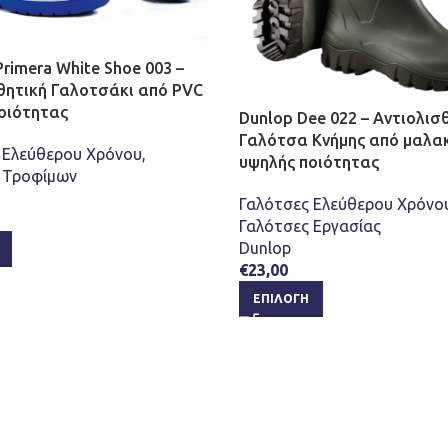
rimera White Shoe 003 –
θητική Γαλοτσάκι από PVC
οιότητας
Dunlop Dee 022 – Αντιολισ
Γαλότσα Κνήμης από μαλα
 Ελεύθερου Χρόνου
,
υψηλής ποιότητας
 Τροφίμων
Γαλότσες Ελεύθερου Χρόνο
Γαλότσες Εργασίας
Dunlop
€
23,00
ΕΠΙΛΟΓΉ