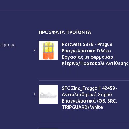
ΠΡΌΣΦΑΤΑ ΠΡΟΪΌΝΤΑ
Portwest S376 - Prague
τέρα με
Επαγγελματικό Γιλέκο
Εργασίας με φερμουάρ |
Κίτρινο/Πορτοκαλί Αντίθεσης
€
13,90
SFC Zinc_Froggz II 42459 -
Αντιολισθητικά Σαμπό
Επαγγελματικά (OB, SRC,
TRIPGUARD) White
€
53,90