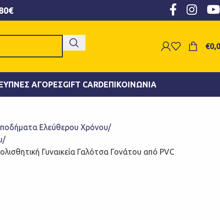
80€
€
0,
ΞΥΠΝΕΣ ΑΓΟΡΈΣ
GIFT CARD
ΕΠΙΚΟΙΝΩΝΊΑ
ποδήματα Ελεύθερου Χρόνου
υ
τιολισθητική Γυναικεία Γαλότσα Γονάτου από PVC