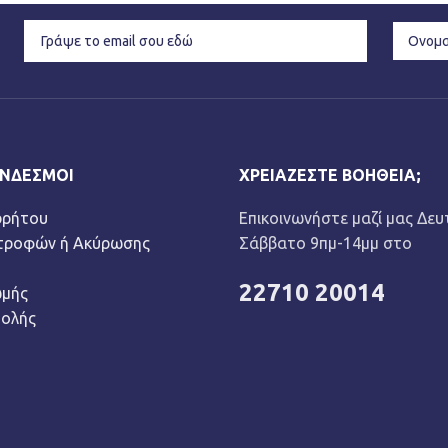
ΎΝΔΕΣΜΟΙ
ΧΡΕΙΆΖΕΣΤΕ ΒΟΉΘΕΙΑ;
ρρήτου
Επικοινωνήστε μαζί μας Δευ
στροφών ή Ακύρωσης
Σάββατο 9πμ-14μμ στο
22710 20014
ωμής
τολής