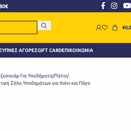
80€
€
0,
ΞΥΠΝΕΣ ΑΓΟΡΈΣ
GIFT CARD
ΕΠΙΚΟΙΝΩΝΊΑ
ξεσουάρ Για Υποδήματα
Πάτοι
τική Σόλα Υποδημάτων για Χιόνι και Πάγο