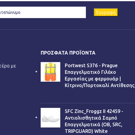
ΠΡΌΣΦΑΤΑ ΠΡΟΪΌΝΤΑ
Portwest S376 - Prague
τέρα με
Επαγγελματικό Γιλέκο
Εργασίας με φερμουάρ |
Κίτρινο/Πορτοκαλί Αντίθεσης
€
13,90
SFC Zinc_Froggz II 42459 -
Αντιολισθητικά Σαμπό
Επαγγελματικά (OB, SRC,
TRIPGUARD) White