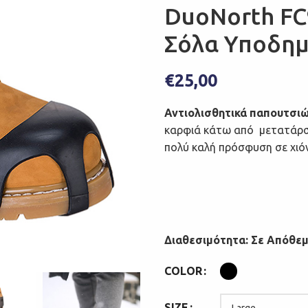
DuoNorth FC9
Σόλα Υποδημά
€
25,00
Αντιολισθητικά παπουτσι
καρφιά κάτω από μετατάρσι
πολύ καλή πρόσφυση σε χιόν
Διαθεσιμότητα: Σε Απόθε
COLOR
SIZE