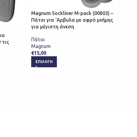
Magnum Sockliner M-pack (00803) –
Πάτοι για ‘Αρβυλα με αφρό μνήμης
για μέγιστη άνεση
Pedo
ια
Δερμ
Πάτοι
 τις
Comf
Magnum
(Μπέ
€
15,00
Αξεσ
ΕΠΙΛΟΓΉ
Pedo
€
12,
ΕΠ