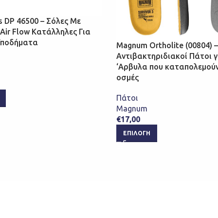
s DP 46500 – Σόλες Με
Air Flow Κατάλληλες Για
Υποδήματα
Magnum Ortholite (00804) –
Αντιβακτηριδιακοί Πάτοι γ
‘Αρβυλα που καταπολεμούν
οσμές
Πάτοι
Magnum
€
17,00
ΕΠΙΛΟΓΉ