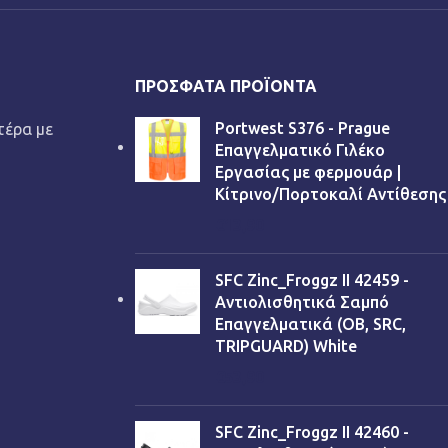
ΠΡΌΣΦΑΤΑ ΠΡΟΪΌΝΤΑ
Portwest S376 - Prague
τέρα με
Επαγγελματικό Γιλέκο
Εργασίας με φερμουάρ |
Κίτρινο/Πορτοκαλί Αντίθεσης
€
13,90
SFC Zinc_Froggz II 42459 -
Αντιολισθητικά Σαμπό
Επαγγελματικά (OB, SRC,
TRIPGUARD) White
€
53,90
SFC Zinc_Froggz II 42460 -