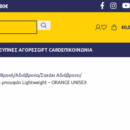
80€
€
0,
ΞΥΠΝΕΣ ΑΓΟΡΈΣ
GIFT CARD
ΕΠΙΚΟΙΝΩΝΊΑ
- Βροχή
Αδιάβροχα
Σακάκι Αδιάβροχο
κό μπουφάν Lightweight – ORANGE UNISEX