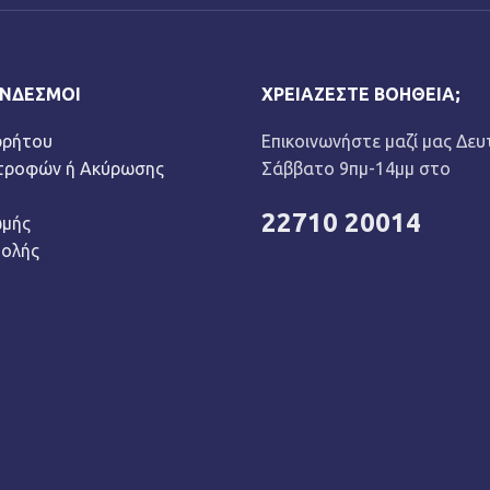
ΎΝΔΕΣΜΟΙ
ΧΡΕΙΆΖΕΣΤΕ ΒΟΉΘΕΙΑ;
ρρήτου
Επικοινωνήστε μαζί μας Δευ
στροφών ή Ακύρωσης
Σάββατο 9πμ-14μμ στο
22710 20014
ωμής
τολής