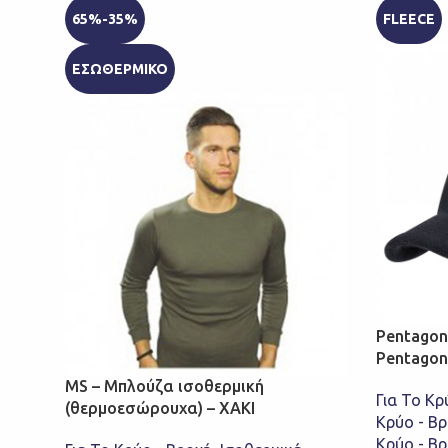
65%-35%
FLEECE
ΕΣΩΘΕΡΜΙΚΟ
Pentagon
Pentagon
MS – Μπλούζα ισοθερμική
Για Το Κρ
(θερμοεσώρουχα) – ΧΑΚΙ
Κρύο - Β
Κρύο - Β