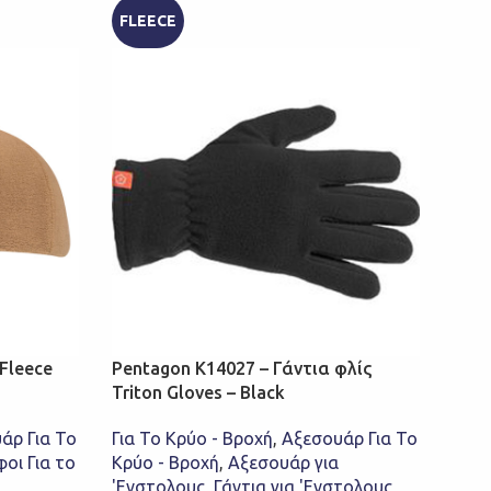
FLEECE
FLE
Fleece
Pentagon K14027 – Γάντια φλίς
Pent
Triton Gloves – Black
Trit
άρ Για Το
Για Το Κρύο - Βροχή
,
Αξεσουάρ Για Το
Για 
οι Για το
Κρύο - Βροχή
,
Αξεσουάρ για
Κρύο
'Ενστολους
,
Γάντια για 'Ενστολους
,
'Ενσ