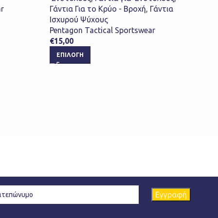
ar
Γάντια Για το Κρύο - Βροχή
,
Γάντια
Γάντ
Ισχυρού Ψύχους
Ισχυ
Pentagon Tactical Sportswear
Pent
€
15,00
€
15,
ΕΠΙΛΟΓΉ
ΕΠ