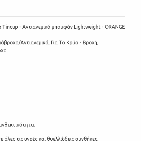
e Tincup - Αντιανεμικό μπουφάν Lightweight - ORANGE
ιάβροχα/Αντιανεμικά
,
Για Το Κρύο - Βροχή
,
οχο
 ανθεκτικότητα.
 όλες τις υγρές και θυελλώδεις συνθήκες.