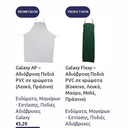
90CMX125CM
70CM X 110CM
70CM X
Galaxy AP –
Galaxy Flexy –
Galaxy
Αδιάβροχη Ποδιά
Αδιάβροχη Ποδιά
Αδιάβ
PVC σε χρώματα
PVC σε χρώματα
PVC 
(Λευκό, Πράσινο)
(Κοκκινο, Λευκό,
(Κόκκ
Μαύρο, Μπλέ,
Μαύρο
Ενδύματα
,
Μαγείρων
Πράσινο)
Πράσι
- Εστίασης
,
Ποδιές
Αδιάβροχες
Ενδύματα
,
Μαγείρων
Ενδύ
Galaxy
- Εστίασης
,
Ποδιές
- Εστ
€
5,20
Αδιάβροχες
Αδιάβ