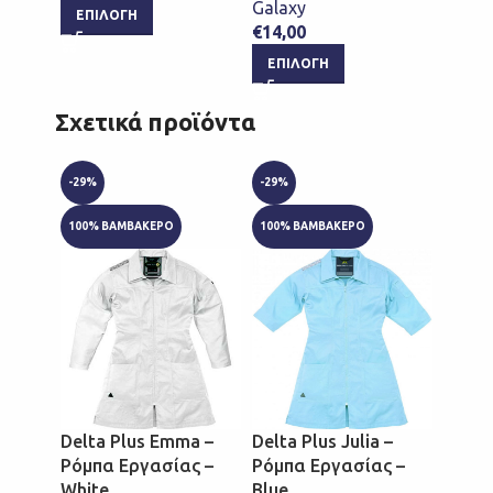
Galaxy
Galax
ΕΠΙΛΟΓΉ
€
14,00
€
13,4
ΕΠΙΛΟΓΉ
ΕΠΙ
Σχετικά προϊόντα
-29%
-29%
-29%
100% ΒΑΜΒΑΚΕΡΟ
100% ΒΑΜΒΑΚΕΡΟ
100% 
Delta Plus Emma –
Delta Plus Julia –
Delta 
Ρόμπα Εργασίας –
Ρόμπα Εργασίας –
Ρόμπα
White
Blue
Pink