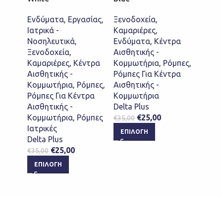
Ενδύματα
,
Εργασίας
,
Ξενοδοχεία
,
Ξενοδ
Ιατρικά -
Καμαριέρες
,
Καμαρ
Νοσηλευτικά
,
Ενδύματα
,
Κέντρα
Ενδύ
Ξενοδοχεία
,
Αισθητικής -
Αισθη
Καμαριέρες
,
Κέντρα
Κομμωτήρια
,
Ρόμπες
,
Κομμ
Αισθητικής -
Ρόμπες Για Κέντρα
Ρόμπε
Κομμωτήρια
,
Ρόμπες
,
Αισθητικής -
Αισθη
Ρόμπες Για Κέντρα
Κομμωτήρια
Κομμ
Αισθητικής -
Delta Plus
Delta 
Κομμωτήρια
,
Ρόμπες
€
25,00
€
35,00
€
35,00
Ιατρικές
ΕΠΙΛΟΓΉ
ΕΠΙ
Delta Plus
€
25,00
€
35,00
ΕΠΙΛΟΓΉ