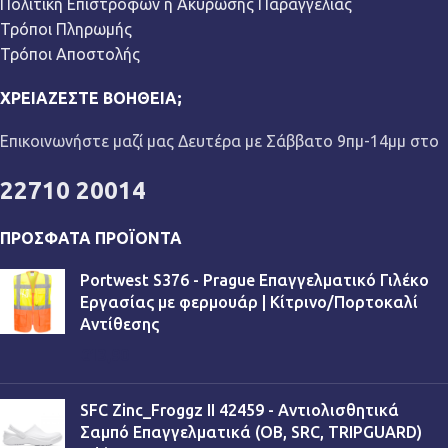
Πολιτική Επιστροφών ή Ακύρωσης Παραγγελίας
Τρόποι Πληρωμής
Τρόποι Αποστολής
ΧΡΕΙΆΖΕΣΤΕ ΒΟΉΘΕΙΑ;
Επικοινωνήστε μαζί μας Δευτέρα με Σάββατο 9πμ-14μμ στο
22710 20014
ΠΡΌΣΦΑΤΑ ΠΡΟΪΌΝΤΑ
Portwest S376 - Prague Επαγγελματικό Γιλέκο
Εργασίας με φερμουάρ | Κίτρινο/Πορτοκαλί
Αντίθεσης
€
13,90
SFC Zinc_Froggz II 42459 - Αντιολισθητικά
Σαμπό Επαγγελματικά (OB, SRC, TRIPGUARD)