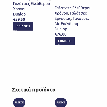
χαμηλ
Γαλότσες Ελεύθερου
θερμο
Γαλότσες Ελεύθερου
Χρόνου
SRC)
Χρόνου
,
Γαλότσες
Dunlop
Εργασίας
,
Γαλότσες
€
59,50
Υποδή
Με Επένδυση
ΕΠΙΛΟΓΉ
Γαλότ
Dunlop
Υποδ
€
76,00
Ελεύθ
ΕΠΙΛΟΓΉ
Γαλότ
Χρόν
Επένδ
Υποδ
Dunlo
€
208,
ΕΠΙ
Σχετικά προϊόντα
FLEECE
FLEECE
ONE SI