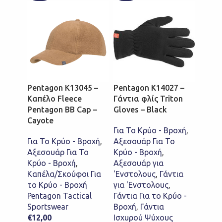
Pentagon K13045 –
Pentagon K14027 –
Penta
Καπέλο Fleece
Γάντια φλίς Triton
WATC
Pentagon BB Cap –
Gloves – Black
K1303
Cayote
πλεκτ
Για Το Κρύο - Βροχή
,
Για Το Κρύο - Βροχή
,
Αξεσουάρ Για Το
Για Τ
Αξεσουάρ Για Το
Κρύο - Βροχή
,
Αξεσο
Κρύο - Βροχή
,
Αξεσουάρ για
Κρύο 
Καπέλα/Σκούφοι Για
'Ενστολους
,
Γάντια
Καπέλ
το Κρύο - Βροχή
για 'Ενστολους
,
το Κρ
Pentagon Tactical
Γάντια Για το Κρύο -
Penta
Sportswear
Βροχή
,
Γάντια
Sport
€
12,00
Ισχυρού Ψύχους
€
11,0