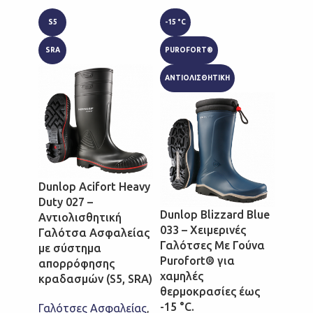
S5
-15 °C
-50OC
SRA
PUROFORT®
PURO
ΑΝΤΙΟΛΙΣΘΗΤΙΚΗ
S5
SRC
Dunlop Acifort Heavy
Duty 027 –
Dunlop Blizzard Blue
Αντιολισθητική
033 – Χειμερινές
Γαλότσα Ασφαλείας
Dunlo
Γαλότσες Με Γούνα
με σύστημα
Therm
Purofort® για
απορρόφησης
Αντιο
χαμηλές
κραδασμών (S5, SRA)
Γαλό
θερμοκρασίες έως
από P
-15 °C.
Γαλότσες Ασφαλείας
,