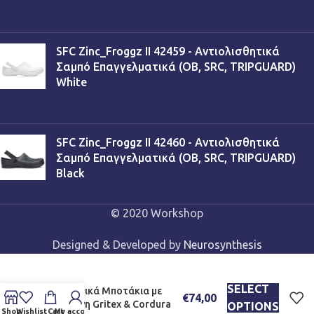
€
13,90
SFC Zinc_Froggz II 42459 - Αντιολισθητικά
Σαμπό Επαγγελματικά (OB, SRC, TRIPGUARD)
White
€
53,90
SFC Zinc_Froggz II 42460 - Αντιολισθητικά
Σαμπό Επαγγελματικά (OB, SRC, TRIPGUARD)
Black
€
53,90
© 2020 Workshop
Designed & Developed by
Neurosynthesis
Grisport 10296 – Αδιάβροχα
SELECT
Ορειβατικά Μποτάκια με
€
74,00
μεμβράνη Gritex & Cordura
OPTIONS
Shop
Wishlist
Cart
My account