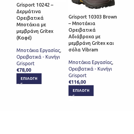
Grisport 10242 –
Grisp
Δερμάτινα
Δερμ
Grisport 10303 Brown
Ορειβατικά
Ορει
– Μποτάκια
Μποτάκια με
Μποτά
Ορειβατικά
μεμβράνη Gritex
μεμβρ
Αδιάβροχα με
(Καφέ)
(Καφέ
μεμβράνη Gritex και
σόλα Vibram
Μποτάκια Εργασίας
,
Μποτά
Ορειβατικά - Κυνήγι
Ορειβ
Μποτάκια Εργασίας
,
Grisport
Grispo
Ορειβατικά - Κυνήγι
€
78,00
€
74,0
Grisport
ΕΠΙΛΟΓΉ
ΕΠΙ
€
116,00
ΕΠΙΛΟΓΉ