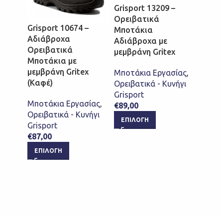
Grisport 13209 –
Grisp
Ορειβατικά
Αδιά
Grisport 10674 –
Μποτάκια
Ορει
Αδιάβροχα
Αδιάβροχα με
Μποτά
Ορειβατικά
μεμβράνη Gritex
μεμβρ
Μποτάκια με
Cordu
μεμβράνη Gritex
Μποτάκια Εργασίας
,
(Καφέ)
Ορειβατικά - Κυνήγι
Μποτά
Grisport
Ορειβ
Μποτάκια Εργασίας
,
€
89,00
Grispo
Ορειβατικά - Κυνήγι
€
74,0
ΕΠΙΛΟΓΉ
Grisport
ΕΠΙ
€
87,00
ΕΠΙΛΟΓΉ