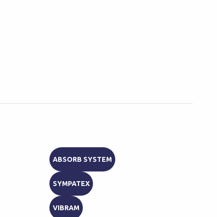
ABSORB SYSTEM
AB
SYMPATEX
GRI
VIBRAM
ΑΔ