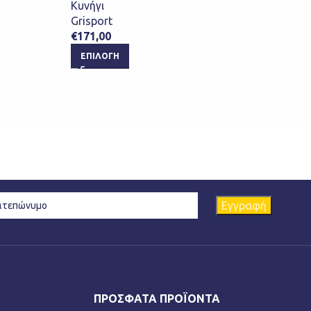
€
78,
Κυνήγι
Grisport
ΕΠ
€
171,00
ΕΠΙΛΟΓΉ
ΠΡΌΣΦΑΤΑ ΠΡΟΪΌΝΤΑ