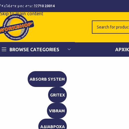
Skip to navigation
Καλέστε μας στο:
22710 20014
Skip to main content
BROWSE CATEGORIES
ΑΡΧΙ
ABSORB SYSTEM
GRITEX
VIBRAM
ΑΔΙΑΒΡΟΧΑ