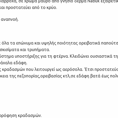
ιάβροχα, σε χρώμα μαύρο από γνήσιο δέρμα Nabuk εξαιρετι
και προστατεύει από το κρύο.
 αναπνοή.
 σε όλα τα επώνυμα και υψηλής ποιότητας ορειβατικά παπούτσ
σκισίματα και τρυπήματα.
ύστημα υποστήριξης για τη φτέρνα. Κλειδώνει ουσιαστικά τη
ράχαλα εδάφη.
κραδασμών που λειτουργεί ως αερόσολα. ‘Ετσι προστατεύοντ
ρκεια της πεζοπορίας,ορειβασίας κτλ,σε εδάφη βατά έως πο
ρρόφηση κραδασμών.