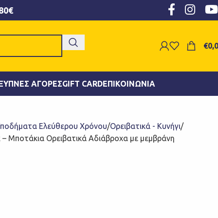
80€
€
0,
ΞΥΠΝΕΣ ΑΓΟΡΈΣ
GIFT CARD
ΕΠΙΚΟΙΝΩΝΊΑ
ποδήματα Ελεύθερου Χρόνου
Ορειβατικά - Κυνήγι
k – Μποτάκια Ορειβατικά Αδιάβροχα με μεμβράνη