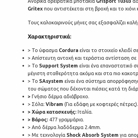
Ανδρικά ορειβατικά μποτάκια
Grisport 10303
αδ
Gritex
που αντιστέκεται στη βροχή και το χιόνι 
Τους καλοκαιρινούς μήνες σας εξασφαλίζει καλή
Χαρακτηριστικά:
> Το ύφασμα
Cordura
είναι το στοιχείο κλειδί
> Απίστευτη αντοχή και τεράστια αντίσταση σε 
> Το
Support System
είναι ένα επαναστατικό σ
μέγιστη σταθερότητα ακόμα και στα πιο κακοτ
> Το
SAsystem
είναι ένα σύστημα απορρόφησης 
του σώματος που δέχονται πιέσεις κατά τη διά
>
Γνήσιο δέρμα αδιάβροχο.
> Σόλα:
Vibram
(Για εδάφη με κοφτερές πέτρες).
> Χώρα κατασκευής:
Ιταλία.
> Βάρος:
477 γραμμάρια.
> Aπό δέρμα λαδόδερμα 2.4mm.
> Με τεχνολογία
Shock Absorb System
για απο