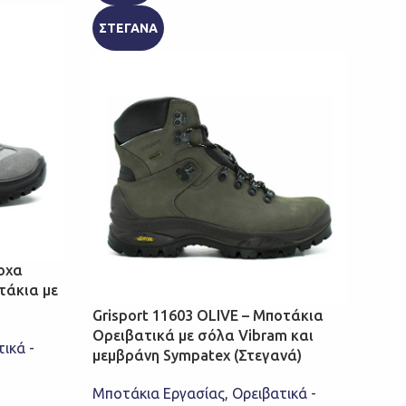
ΣΤΕΓΑΝΑ
οχα
Gris
τάκια με
Ορε
Grit
Grisport 11603 OLIVE – Μποτάκια
Ορειβατικά με σόλα Vibram και
ικά -
Μποτ
μεμβράνη Sympatex (Στεγανά)
Κυνή
Gris
Μποτάκια Εργασίας
,
Ορειβατικά -