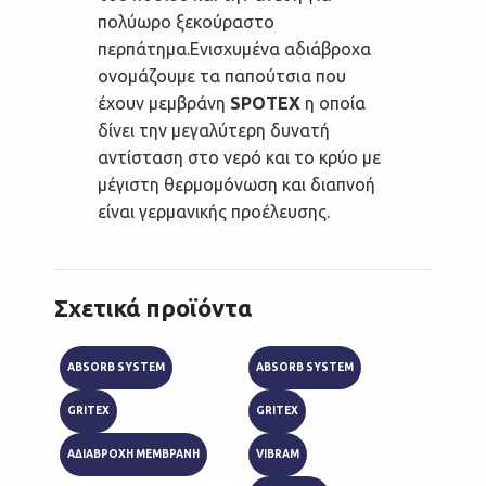
πολύωρο ξεκούραστο
περπάτημα.Ενισχυμένα αδιάβροχα
ονομάζουμε τα παπούτσια που
έχουν μεμβράνη
SPOTEX
η οποία
δίνει την μεγαλύτερη δυνατή
αντίσταση στο νερό και το κρύο με
μέγιστη θερμομόνωση και διαπνοή
είναι γερμανικής προέλευσης.
Σχετικά προϊόντα
ABSORB SYSTEM
ABSORB SYSTEM
ABSOR
GRITEX
GRITEX
GRITE
ΑΔΙΑΒΡΟΧΗ ΜΕΜΒΡΑΝΗ
VIBRAM
ΑΔΙΑΒ