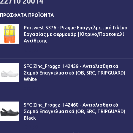
22710 20014
ΠΡΌΣΦΑΤΑ ΠΡΟΪΌΝΤΑ
Portwest S376 - Prague Επαγγελματικό Γιλέκο
Εργασίας με φερμουάρ | Κίτρινο/Πορτοκαλί
Αντίθεσης
€
13,90
SFC Zinc_Froggz II 42459 - Αντιολισθητικά
Σαμπό Επαγγελματικά (OB, SRC, TRIPGUARD)
White
€
53,90
SFC Zinc_Froggz II 42460 - Αντιολισθητικά
Σαμπό Επαγγελματικά (OB, SRC, TRIPGUARD)
Black
€
53,90