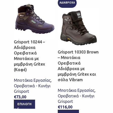
ΑΔΙΑΒΡΟΧΑ
ΑΔΙΑΒ
Grisport 10244 –
Αδιάβροχα
Grisport 10303 Brown
Grisp
Ορειβατικά
– Μποτάκια
Αδιά
Μποτάκια με
Ορειβατικά
Ορει
μεμβράνη Gritex
Αδιάβροχα με
Μποτά
(Καφέ)
μεμβράνη Gritex και
μεμβρ
σόλα Vibram
(Καφέ
Μποτάκια Εργασίας
,
Ορειβατικά - Κυνήγι
Μποτάκια Εργασίας
,
Μποτά
Grisport
Ορειβατικά - Κυνήγι
Ορειβ
€
73,00
Grisport
Grispo
ΕΠΙΛΟΓΉ
€
116,00
€
87,0