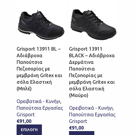
Grisport 13911 BL –
Grisport 13911
Grisp
Αδιάβροχα
BLACK – Αδιάβροχα
Nubuc
Παπούτσια
Δερμάτινα
Ορει
Πεζοπορίας με
Παπούτσια
Παπού
μεμβράνη Gritex και
Πεζοπορίας με
μεμβρ
σόλα Ελαστική
μεμβράνη Gritex και
σόλα 
(Μπλέ)
σόλα Ελαστική
Ορειβ
(Μαύρο)
Ορειβατικά - Κυνήγι
,
Παπού
Παπούτσια Εργασίας
Ορειβατικά - Κυνήγι
,
Grispo
Grisport
Παπούτσια Εργασίας
€
72,0
€
91,00
Grisport
ΕΠΙ
€
91,00
ΕΠΙΛΟΓΉ