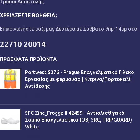
Τρόποι Αποστολής
ΧΡΕΙΆΖΕΣΤΕ ΒΟΉΘΕΙΑ;
Επικοινωνήστε μαζί μας Δευτέρα με Σάββατο 9πμ-14μμ στο
22710 20014
ΠΡΌΣΦΑΤΑ ΠΡΟΪΌΝΤΑ
Portwest S376 - Prague Επαγγελματικό Γιλέκο
Εργασίας με φερμουάρ | Κίτρινο/Πορτοκαλί
Αντίθεσης
€
13,90
SFC Zinc_Froggz II 42459 - Αντιολισθητικά
Σαμπό Επαγγελματικά (OB, SRC, TRIPGUARD)
White
€
53,90