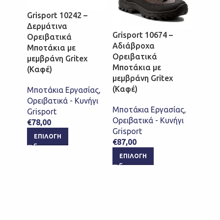
Grisport 10242 –
Δερμάτινα
Grisport 10674 –
Grisp
Ορειβατικά
Αδιάβροχα
Μποτ
Μποτάκια με
Ορειβατικά
Ορει
μεμβράνη Gritex
Μποτάκια με
Αδιάβ
(Καφέ)
μεμβράνη Gritex
μεμβρ
(Καφέ)
σόλα 
Μποτάκια Εργασίας
,
Ορειβατικά - Κυνήγι
Μποτάκια Εργασίας
,
Μποτά
Grisport
Ορειβατικά - Κυνήγι
Ορειβ
€
78,00
Grisport
Grispo
ΕΠΙΛΟΓΉ
€
87,00
€
91,0
ΕΠΙΛΟΓΉ
ΕΠΙ