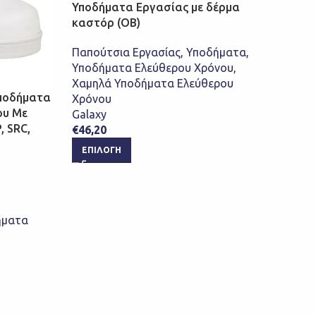
Υποδήματα Εργασίας με δέρμα
καστόρ (OB)
Παπούτσια Εργασίας
,
Υποδήματα
,
Υποδήματα Ελεύθερου Χρόνου
,
Χαμηλά Υποδήματα Ελεύθερου
Υποδήματα
Gris
Χρόνου
ου Με
Παπο
Galaxy
, SRC,
Grit
€
46,20
ΕΠΙΛΟΓΉ
Παπο
Υπο
Gris
€
93,
ήματα
ΕΠ