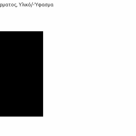
έρματος, Υλικό/-Ύφασμα