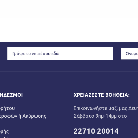
ΎΝΔΕΣΜΟΙ
ΧΡΕΙΆΖΕΣΤΕ ΒΟΉΘΕΙΑ;
ρρήτου
Επικοινωνήστε μαζί μας Δευ
στροφών ή Ακύρωσης
Σάββατο 9πμ-14μμ στο
22710 20014
ωμής