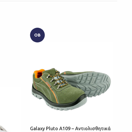
OB
AB
GRI
VIB
ΑΔΙ
Galaxy Pluto A109 – Αντιολισθητικά