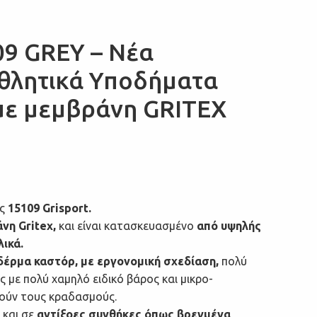
09 GREY – Νέα
θλητικά Υποδήματα
με μεμβράνη GRITEX
ας
15109 Grisport.
νη Gritex,
και είναι κατασκευασμένο
από υψηλής
ικά.
δέρμα καστόρ, με εργονομική σχεδίαση,
πολύ
με πολύ χαμηλό ειδικό βάρος και μικρο-
ύν τους κραδασμούς.
 και σε
αντίξοες συνθήκες όπως βρεγμένα