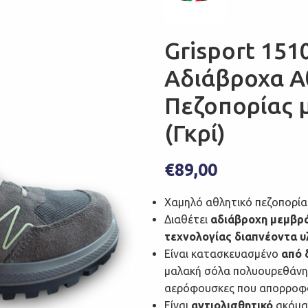
Grisport 151
Αδιάβροχα Α
Πεζοπορίας 
(Γκρί)
€
89,00
Χαμηλό αθλητικό πεζοπορί
Διαθέτει
αδιάβροχη μεμβρά
τεχνολογίας διαπνέοντα υλ
Είναι κατασκευασμένο
από 
μαλακή σόλα πολυουρεθάνης 
αερόφουσκες που απορροφο
Είναι
αντιολισθητικό
ακόμα