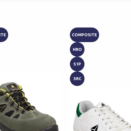
ITE
COMPOSITE
HRO
S1P
SRC