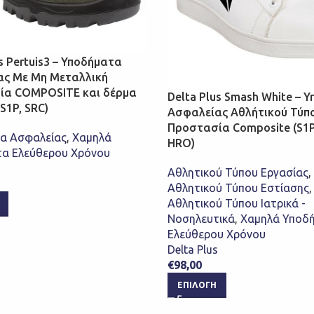
s Pertuis3 – Υποδήματα
ας Με Μη Μεταλλική
ία COMPOSITE και δέρμα
Delta Plus Smash White – 
S1P, SRC)
Ασφαλείας Αθλήτικού Τύπ
Προστασία Composite (S1P
α Ασφαλείας
,
Χαμηλά
HRO)
α Ελεύθερου Χρόνου
Αθλητικού Τύπου Εργασίας
,
Αθλητικού Τύπου Εστίασης
,
Αθλητικού Τύπου Ιατρικά -
Νοσηλευτικά
,
Χαμηλά Υποδ
Ελεύθερου Χρόνου
Delta Plus
€
98,00
ΕΠΙΛΟΓΉ