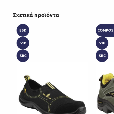
Σχετικά προϊόντα
ESD
COMPOS
S1P
S1P
SRC
SRC