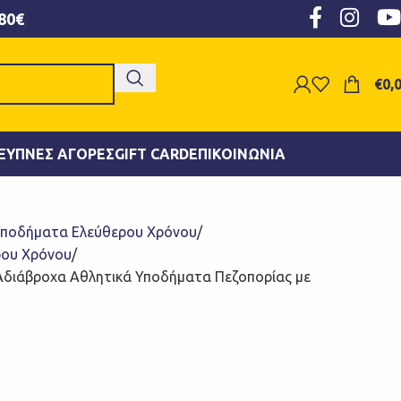
80€
€
0,
ΞΥΠΝΕΣ ΑΓΟΡΈΣ
GIFT CARD
ΕΠΙΚΟΙΝΩΝΊΑ
ποδήματα Ελεύθερου Χρόνου
ρου Χρόνου
 Αδιάβροχα Αθλητικά Υποδήματα Πεζοπορίας με