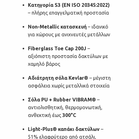
Κατηγορία S3 (EN ISO 20345:2022)
– πλήρης επαγγελματική προστασία
Non-Metallic κατασκευή
– ιδανικό
για χώρους με ανιχνευτές μετάλλων
Fiberglass Toe Cap 200J
–
αξιόπιστη προστασία δακτύλων με
χαμηλό βάρος
Αδιάτρητη σόλα Kevlar®
– μέγιστη
ασφάλεια χωρίς μεταλλικά στοιχεία
Σόλα PU + Rubber VIBRAM®
–
αντιολισθητική, θερμομονωτική,
ανθεκτική έως
300°C
Light-Plus® καπάκι δακτύλων
–
51% ελαφρύτερο από ατσάλι,