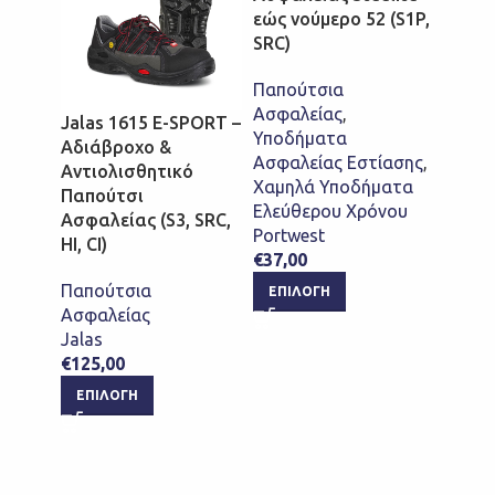
εώς νούμερο 52 (S1P,
Port
SRC)
– Σαμ
Steeli
Παπούτσια
Microf
Ασφαλείας
,
Jalas 1615 E-SPORT –
WRU, 
Υποδήματα
Αδιάβροχο &
Ασφαλείας Εστίασης
,
Αντιολισθητικό
Παπο
Χαμηλά Υποδήματα
Παπούτσι
Ασφαλ
Ελεύθερου Χρόνου
Ασφαλείας (S3, SRC,
Clogs
Portwest
HI, CI)
Σαμπό
€
37,00
Ιατρι
Παπούτσια
ΕΠΙΛΟΓΉ
Portw
Ασφαλείας
€
45,0
Jalas
ΕΠΙ
€
125,00
ΕΠΙΛΟΓΉ