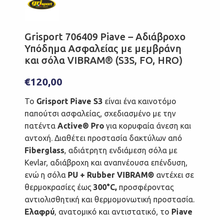
Grisport 706409 Piave – Αδιάβροχο
Υπόδημα Ασφαλείας με μεμβράνη
και σόλα VIBRAM® (S3S, FO, HRO)
€
120,00
Το
Grisport Piave S3
είναι ένα καινοτόμο
παπούτσι ασφαλείας, σχεδιασμένο με την
πατέντα
Active® Pro
για κορυφαία άνεση και
αντοχή. Διαθέτει προστασία δακτύλων από
Fiberglass
, αδιάτρητη ενδιάμεση σόλα με
Kevlar, αδιάβροχη και αναπνέουσα επένδυση,
ενώ η σόλα
PU + Rubber VIBRAM®
αντέχει σε
θερμοκρασίες έως
300°C,
προσφέροντας
αντιολισθητική και θερμομονωτική προστασία.
Ελαφρύ
, ανατομικό και αντιστατικό, το
Piave