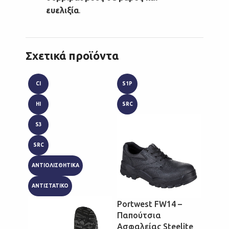
ευελιξία
.
Σχετικά προϊόντα
CI
S1P
AE
HI
SRC
SB
S3
SRC
SRC
WRU
ΑΝΤΙΟΛΙΣΘΗΤΙΚΑ
ΑΝΤΙΣΤΑΤΙΚΟ
Portwest FW14 –
Παπούτσια
Ασφαλείας Steelite