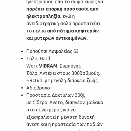
ηλεκτρισμού από το σώμα χωρίς να
παρέχει επαρκή προστασία από
ηλεκτροπληξία,
ενώ η
αντιδιατρητική σόλα προστατεύει
το πέλμα
από πάτημα κοφτερών
και μυτερών αντικειμένων.
Παπούτσι Ασφαλείας S3
Σόλα, Hard
Work
VIBRAM.
Συμπαγής
Σόλα: Αντέχει στους 300Βαθμούς,
HRO και με μεγάλη διάρκεια ζωής
Αδιάβροχο
Προστασία Δακτύλων 200j,
με Σίδερο. Άνετο, διαπνέον, μαλακό
στο πάνω μέρος για να
εξασφαλιστεί η μέγιστη δυνατή
άνεση και η προστασία των ποδιών