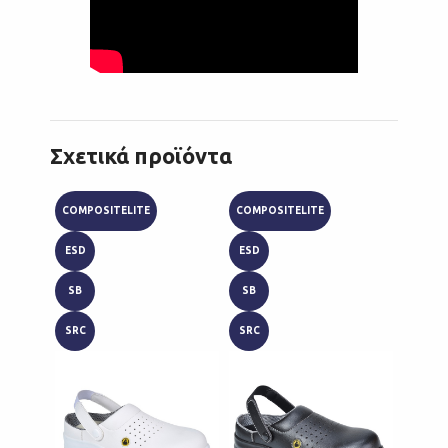
Σχετικά προϊόντα
COMPOSITELITE
COMPOSITELITE
S1P
ESD
ESD
SRC
SB
SB
SRC
SRC
Portw