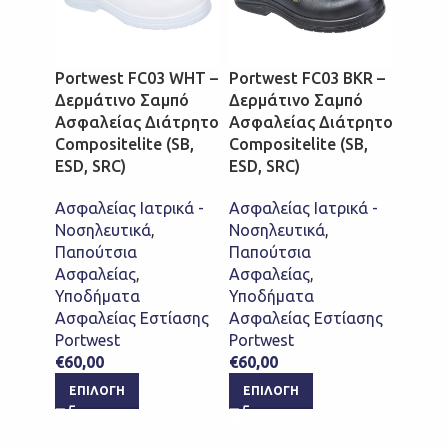
Παπο
Ασφαλ
εώς ν
Portwest FC03 WHT –
Portwest FC03 BKR –
SRC)
Δερμάτινο Σαμπό
Δερμάτινο Σαμπό
Ασφαλείας Διάτρητο
Ασφαλείας Διάτρητο
Παπο
Compositelite (SB,
Compositelite (SB,
Ασφαλ
ESD, SRC)
ESD, SRC)
Υποδ
Ασφαλ
Ασφαλείας Ιατρικά -
Ασφαλείας Ιατρικά -
Χαμη
Νοσηλευτικά
,
Νοσηλευτικά
,
Ελεύθ
Παπούτσια
Παπούτσια
Portw
Ασφαλείας
,
Ασφαλείας
,
€
37,0
Υποδήματα
Υποδήματα
ΕΠΙ
Ασφαλείας Εστίασης
Ασφαλείας Εστίασης
Portwest
Portwest
€
60,00
€
60,00
ΕΠΙΛΟΓΉ
ΕΠΙΛΟΓΉ