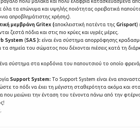
στράγαλο πολύ μαλακά και πολύ ελαφριά κατασκευασμένα α
 σε όλα τα επώνυμα και υψηλής ποιότητας ορειβατικά παπούτ
όνια απροβλημάτιστης χρήσης).
τική μεμβράνη
Gritex (
αποκλειστική πατέντα της
Grisport
)
αι ζεστά πόδια και στις πιο κρύες και υγρές μέρες.
rb System
(
SAS ):
είναι ένα σύστημα απορρόφησης κραδασμώ
 τα σημεία του σώματος που δέχονται πιέσεις κατά τη διάρκε
 ένα σύστημα στα κορδόνια του παπουτσιού το οποίο φρενάρ
λογία
Support System:
Το Support System είναι ένα επαναστ
ώστε το πόδι να έχει τη μέγιστη σταθερότητα ακόμα και στ
ημα που μειώνει την ένταση του τένοντα πάνω από την φτέρνα
ς!
.