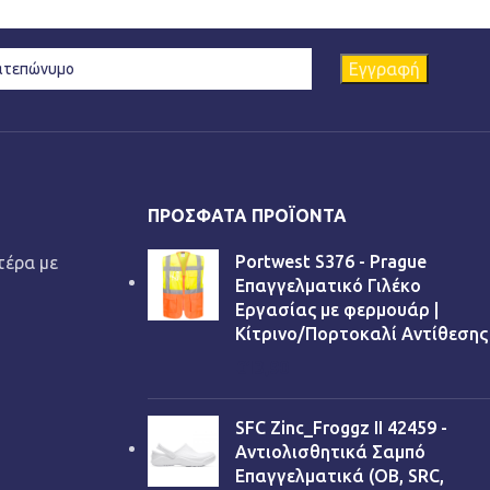
ΠΡΌΣΦΑΤΑ ΠΡΟΪΌΝΤΑ
Portwest S376 - Prague
τέρα με
Επαγγελματικό Γιλέκο
Εργασίας με φερμουάρ |
Κίτρινο/Πορτοκαλί Αντίθεσης
€
13,90
SFC Zinc_Froggz II 42459 -
Αντιολισθητικά Σαμπό
Επαγγελματικά (OB, SRC,