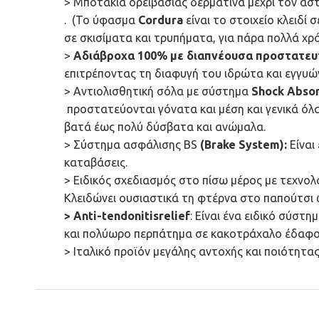
> Μποτάκια ορειβασίας δερμάτινα μέχρι τον α
. (Το ύφασμα
Cordura
είναι το στοιχείο κλειδί
σε σκισίματα και τρυπήματα, για πάρα πολλά χρ
>
Αδιάβροχα 100% με διαπνέουσα προστατευ
επιτρέποντας τη διαφυγή του ιδρώτα και εγγυώντ
> Αντιολισθητική σόλα με σύστημα
Shock Abso
προστατεύονται γόνατα και μέση και γενικά όλα
βατά έως πολύ δύσβατα και ανώμαλα.
> Σύστημα ασφάλισης BS
(Brake System):
Είναι
καταβάσεις.
> Ειδικός σχεδιασμός στο πίσω μέρος με τεχνο
Κλειδώνει ουσιαστικά τη φτέρνα στο παπούτσι 
> Anti-tendonitisrelief
: Είναι ένα ειδικό σύστ
και πολύωρο περπάτημα σε κακοτράχαλο έδαφο
> Ιταλικό προϊόν μεγάλης αντοχής και ποιότητας