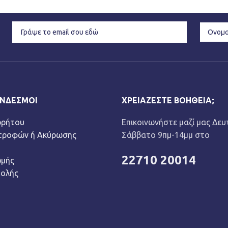
ΎΝΔΕΣΜΟΙ
ΧΡΕΙΆΖΕΣΤΕ ΒΟΉΘΕΙΑ;
ρρήτου
Επικοινωνήστε μαζί μας Δευ
στροφών ή Ακύρωσης
Σάββατο 9πμ-14μμ στο
22710 20014
ωμής
τολής