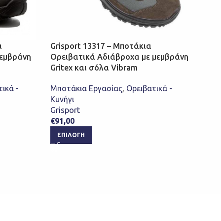
α
Grisport 13317 – Μποτάκια
Gris
μεμβράνη
Ορειβατικά Αδιάβροχα με μεμβράνη
Μπο
Gritex και σόλα Vibram
με μ
Acti
ικά -
Μποτάκια Εργασίας
,
Ορειβατικά -
Κυνήγι
Μποτ
Grisport
Κυνή
€
91,00
Gris
€
120
ΕΠΙΛΟΓΉ
ΕΠ