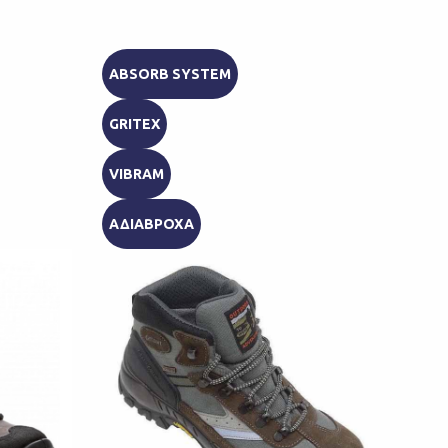
ABSORB SYSTEM
AB
GRITEX
ACT
VIBRAM
SP
ΑΔΙΑΒΡΟΧΑ
ΑΔ