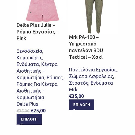
Delta Plus Julia –
Mrk T
Ρόμπα Εργασίας –
– Μπλ
Mrk PA-100 –
Pink
Υπηρεσιακό
Polo -
παντελόνι BDU
Ξενοδοχεία
,
Σώμα
Tactical – Χακί
Καμαριέρες
,
Αστυν
Ενδύματα
,
Κέντρα
Πολεμ
Παντελόνια Εργασίας
,
Αισθητικής -
Στρα
Σώματα Ασφαλείας
,
Κομμωτήρια
,
Ρόμπες
,
Mrk
Στρατός
,
Ενδύματα
Ρόμπες Για Κέντρα
€
8,00
Mrk
Αισθητικής -
ΕΠΙ
€
35,00
Κομμωτήρια
Delta Plus
ΕΠΙΛΟΓΉ
€
25,00
€
35,00
ΕΠΙΛΟΓΉ