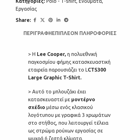
Κατηγορίες:
Polo - T-shirt
,
Ενδύματα
,
Εργασίας
Share:
ΠΕΡΙΓΡΑΦΉ
ΕΠΙΠΛΈΟΝ ΠΛΗΡΟΦΟΡΊΕΣ
> Η
Lee Cooper,
η πολυεθνική
παγκοσμίου φήμης κατασκευαστική
εταιρεία παρουσιάζει το L
CTS300
Large Graphic T-Shirt.
> Αυτό το μπλουζάκι έχει
κατασκευαστεί με
μοντέρνο
σχέδιο
μέσω ενός κλασικού
λογότυπου με γραφικά 3 χρωμάτων
στο στήθος, που λειτουργεί τέλεια
ως στρώμα ρούχων εργασίας σε
ψυχρά ή ζεστά κλίματα.