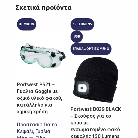
Σχετικά προϊόντα
ΧΗΜΙΚΩΝ
150 LUMENS
150 LU
USB
USB
ΕΠΑΝΑΦΟΡΤΙΖΟΜΕΝΟ
ΕΠΑΝΑ
Portwest PS21 –
Γυαλιά Goggle με
οξικό υλικό φακού,
κατάλληλο για
Portwest B029 BLACK
Portw
χημική χρήση
– Σκούφος για το
– Σκο
κρύο με
κρύο 
Προστασία Για το
ενσωματομένο φακό
ενσω
Κεφάλι
,
Γυαλιά
κεφαλής 150 Lumens
κεφαλ
Μάσκα
,
Είδη