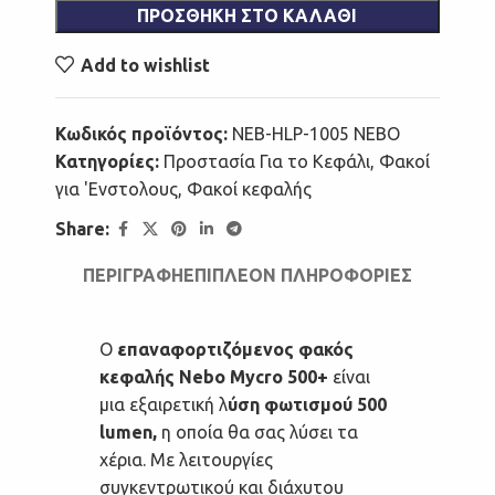
ΠΡΟΣΘΉΚΗ ΣΤΟ ΚΑΛΆΘΙ
Add to wishlist
Κωδικός προϊόντος:
NEB-HLP-1005 NEBO
Κατηγορίες:
Προστασία Για το Κεφάλι
,
Φακοί
για 'Ενστολους
,
Φακοί κεφαλής
Share:
ΠΕΡΙΓΡΑΦΉ
ΕΠΙΠΛΈΟΝ ΠΛΗΡΟΦΟΡΊΕΣ
Ο
επαναφορτιζόμενος φακός
κεφαλής Nebo Mycro 500+
είναι
μια εξαιρετική λ
ύση φωτισμού 500
lumen,
η οποία θα σας λύσει τα
χέρια. Με λειτουργίες
συγκεντρωτικού και διάχυτου