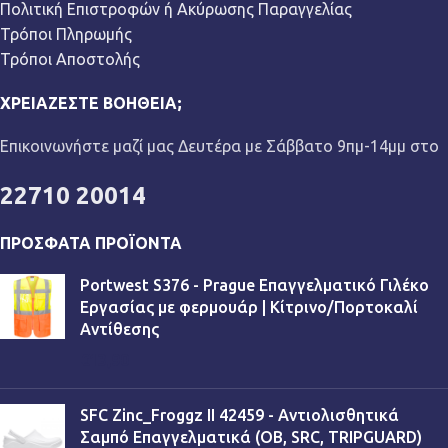
Πολιτική Επιστροφών ή Ακύρωσης Παραγγελίας
Τρόποι Πληρωμής
Τρόποι Αποστολής
ΧΡΕΙΆΖΕΣΤΕ ΒΟΉΘΕΙΑ;
Επικοινωνήστε μαζί μας Δευτέρα με Σάββατο 9πμ-14μμ στο
22710 20014
ΠΡΌΣΦΑΤΑ ΠΡΟΪΌΝΤΑ
Portwest S376 - Prague Επαγγελματικό Γιλέκο
Εργασίας με φερμουάρ | Κίτρινο/Πορτοκαλί
Αντίθεσης
€
13,90
SFC Zinc_Froggz II 42459 - Αντιολισθητικά
Σαμπό Επαγγελματικά (OB, SRC, TRIPGUARD)