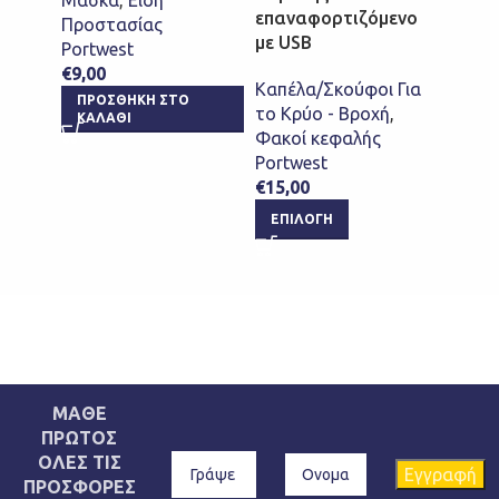
επαναφορτιζόμενο
επαν
Προστασίας
με USB
με US
Portwest
€
9,00
Καπέλα/Σκούφοι Για
Καπέλ
ΠΡΟΣΘΉΚΗ ΣΤΟ
το Κρύο - Βροχή
,
το Κρ
ΚΑΛΆΘΙ
Φακοί κεφαλής
Φακοί
Portwest
Portw
€
15,00
€
15,0
ΕΠΙΛΟΓΉ
ΕΠΙ
ΜΑΘΕ
ΠΡΩΤΟΣ
ΟΛΕΣ ΤΙΣ
ΠΡΟΣΦΟΡΕΣ