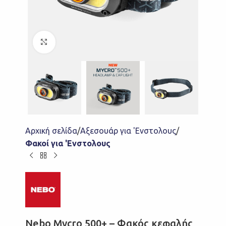
Click to enlarge
Αρχική σελίδα
Αξεσουάρ για 'Ενστολους
Φακοί για 'Ενστολους
Nebo Mycro 500+ – Φακός κεφαλής