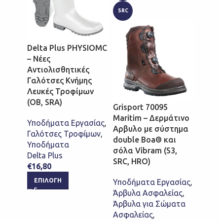
SRC
ΑΝΤΙΣ
TLS
Delta Plus PHYSIOMC
– Νέες
Αντιολισθητικές
Γαλότσες Κνήμης
Λευκές Τροφίμων
(OB, SRA)
Grisport 70095
Maritim – Δερμάτινο
Υποδήματα Εργασίας
,
Safet
Αρβυλο με σύστημα
Γαλότσες Τροφίμων
,
Mid T
double Boa® και
Υποδήματα
Μποτ
σόλα Vibram (S3,
Delta Plus
Ασφα
SRC, HRO)
€
16,80
Αθλητ
καινο
ΕΠΙΛΟΓΉ
Υποδήματα Εργασίας
,
Πρόσδ
Άρβυλα Ασφαλείας
,
ESD, 
Άρβυλα για Σώματα
Ασφαλείας
,