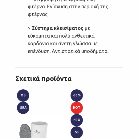
φτέρνα. Ενίσχυση στην περιοχή της
φτέρνας.
>
Σύστημα κλεισίματος
με
εύκαμπτα και πολύ ανθεκτικά
κορδόνια και άνετη γλώσσα με
επένδυση. Αντιστατικά υποδήματα.
Σχετικά προϊόντα
OB
-35%
ESD
SRA
HOT
S3
HRO
SRC
S3
ΑΝΤΙΟ