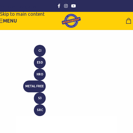
Skip to navigation
Skip to main content
MENU
CI
ESD
HRO
METAL FREE
S3
SRC