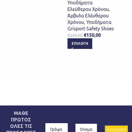
Αθλητ
Υποδήματα
Εστία
Ελεύθερου Χρόνου
,
Εργασ
Άρβυλα Ελέυθερου
Ασφαλ
Χρόνου
,
Υποδήματα
Safet
Grisport Safety Shoes
€
120,
€
150,00
€
230,00
ΕΠΙ
ΕΠΙΛΟΓΉ
ΜΑΘΕ
ΠΡΩΤΟΣ
ΟΛΕΣ ΤΙΣ