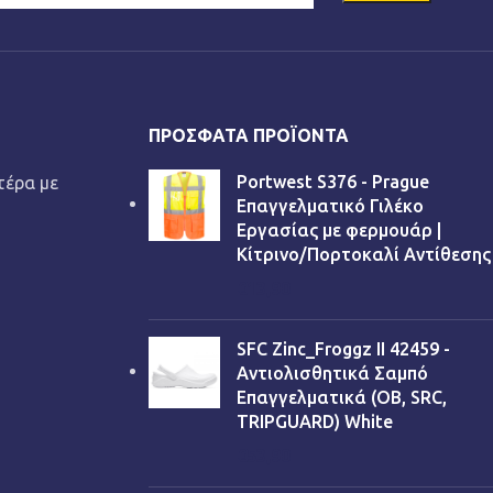
ΠΡΌΣΦΑΤΑ ΠΡΟΪΌΝΤΑ
Portwest S376 - Prague
τέρα με
Επαγγελματικό Γιλέκο
Εργασίας με φερμουάρ |
Κίτρινο/Πορτοκαλί Αντίθεσης
€
13,90
SFC Zinc_Froggz II 42459 -
Αντιολισθητικά Σαμπό
Επαγγελματικά (OB, SRC,
TRIPGUARD) White
€
53,90