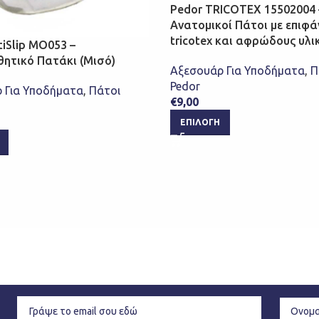
Pedor TRICOTEX 15502004 
Ανατομικοί Πάτοι με επιφά
tricotex και αφρώδους υλι
tiSlip MO053 –
θητικό Πατάκι (Μισό)
Αξεσουάρ Για Υποδήματα
,
Π
Pedor
 Για Υποδήματα
,
Πάτοι
€
9,00
ΕΠΙΛΟΓΉ