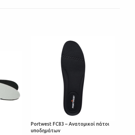
GE
ΑΝΑ
Portwest FC83 – Ανατομικοί πάτοι
υποδημάτων