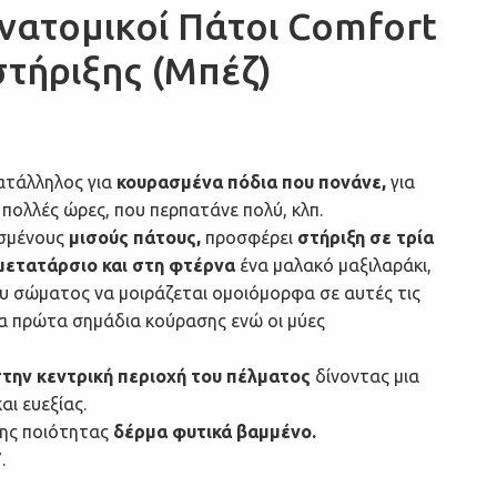
νατομικοί Πάτοι Comfort
στήριξης (Μπέζ)
ατάλληλος για
κουρασμένα πόδια που πονάνε,
για
 πολλές ώρες, που περπατάνε πολύ, κλπ.
ισμένους
μισούς πάτους,
προσφέρει
στήριξη σε τρία
 μετατάρσιο και στη φτέρνα
ένα μαλακό μαξιλαράκι,
υ σώματος να μοιράζεται ομοιόμορφα σε αυτές τις
α πρώτα σημάδια κούρασης ενώ οι μύες
την κεντρική περιοχή του πέλματος
δίνοντας μια
αι ευεξίας.
ης ποιότητας
δέρμα φυτικά βαμμένο.
.