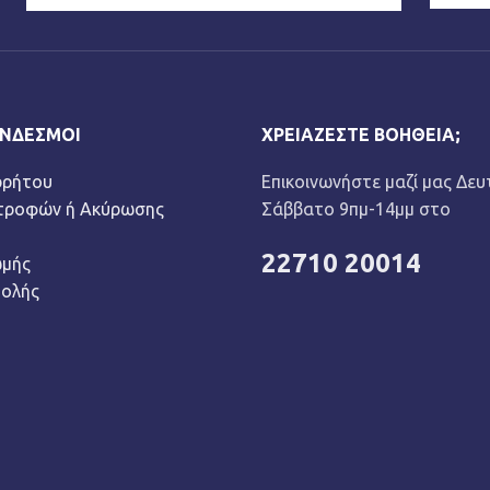
ΎΝΔΕΣΜΟΙ
ΧΡΕΙΆΖΕΣΤΕ ΒΟΉΘΕΙΑ;
ρρήτου
Επικοινωνήστε μαζί μας Δευ
στροφών ή Ακύρωσης
Σάββατο 9πμ-14μμ στο
22710 20014
ωμής
τολής