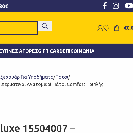
80€
€
0,
ΞΥΠΝΕΣ ΑΓΟΡΈΣ
GIFT CARD
ΕΠΙΚΟΙΝΩΝΊΑ
ξεσουάρ Για Υποδήματα
Πάτοι
– Δερμάτινοι Ανατομικοί Πάτοι Comfort Τριπλής
luxe 15504007 –