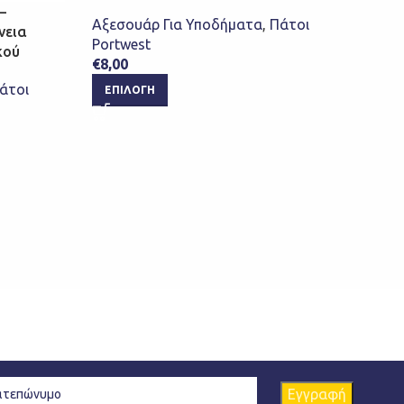
–
Αξεσουάρ Για Υποδήματα
,
Πάτοι
νεια
Portwest
κού
Port
€
8,00
Inso
άτοι
ΕΠΙΛΟΓΉ
Αξεσ
Port
€
12,
ΕΠ