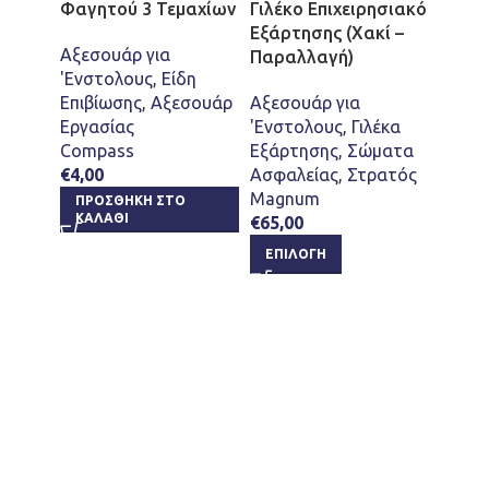
Φαγητού 3 Τεμαχίων
Γιλέκο Επιχειρησιακό
Penta
Εξάρτησης (Χακί –
Balak
Αξεσουάρ για
Παραλλαγή)
Αντιδ
'Ενστολους
,
Είδη
Κουκ
Επιβίωσης
,
Αξεσουάρ
Αξεσουάρ για
Απόκ
Εργασίας
'Ενστολους
,
Γιλέκα
Compass
Εξάρτησης
,
Σώματα
Full F
€
4,00
Ασφαλείας
,
Στρατός
Λαιμο
Magnum
ΠΡΟΣΘΉΚΗ ΣΤΟ
Κασκό
ΚΑΛΆΘΙ
€
65,00
'Ενστ
ΕΠΙΛΟΓΉ
Penta
Sport
€
19,0
ΕΠΙ