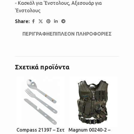
- Κασκόλ για 'Ενστολους
,
Αξεσουάρ για
'Ενστολους
Share:
ΠΕΡΙΓΡΑΦΉ
ΕΠΙΠΛΈΟΝ ΠΛΗΡΟΦΟΡΊΕΣ
Σχετικά προϊόντα
ΑΝΤΙΔ
Compass 21397 – Σετ
Magnum 00240-2 –