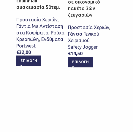
chainmail
σε οικονομικό
οικον
συσκευασία 50τεμ.
πακέτο 3ών
3ών ζ
ζευγαριών
Προστασία Χεριών
,
Προστ
Γάντια Με Αντίσταση
Προστασία Χεριών
,
Γάντια
στα Κοψίματα
,
Ρούχα
Γάντια Γενικού
Χειρι
Κρεοπώλη
,
Ενδύματα
Χειρισμού
Safet
Portwest
Safety Jogger
€
10,0
€
32,00
€
14,50
ΕΠΙ
ΕΠΙΛΟΓΉ
ΕΠΙΛΟΓΉ