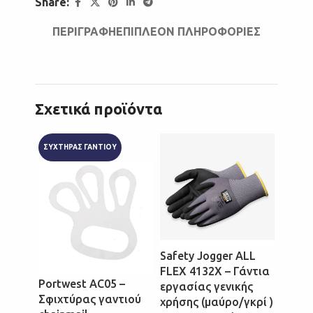
Share:
ΠΕΡΙΓΡΑΦΉ
ΕΠΙΠΛΈΟΝ ΠΛΗΡΟΦΟΡΊΕΣ
Σχετικά προϊόντα
ΣΥΧΤΗΡΑΣ ΓΑΝΤΙΟΥ
Safety Jogger ALL
Safet
FLEX 4132X – Γάντια
CUNS
Portwest AC05 –
εργασίας γενικής
– Γάν
Σφιχτύρας γαντιού
χρήσης (μαύρο/γκρί )
(πράσ