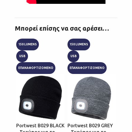
Μπορεί επίσης να σας αρέσει…
150 LUMENS
150 LUMENS
150 LU
USB
USB
USB
ΕΠΑΝΑΦΟΡΤΙΖΟΜΕΝΟ
ΕΠΑΝΑΦΟΡΤΙΖΟΜΕΝΟ
ΕΠΑΝΑ
Portwest B029 BLACK
Portwest B029 GREY
Portw
– Σκούφος για το
– Σκούφος για το
– Σκο