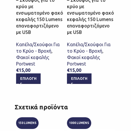
κρύο με
κρύο με
κρύο 
ενσωματομένο φακό
ενσωματομένο φακό
ενσω
κεφαλής 150 Lumens
κεφαλής 150 Lumens
κεφαλ
επαναφορτιζόμενο
επαναφορτιζόμενο
επαν
με USB
με USB
με US
Καπέλα/Σκούφοι Για
Καπέλα/Σκούφοι Για
Καπέλ
το Κρύο - Βροχή
,
το Κρύο - Βροχή
,
το Κρ
Φακοί κεφαλής
Φακοί κεφαλής
Φακοί
Portwest
Portwest
Portw
€
15,00
€
15,00
€
15,0
ΕΠΙΛΟΓΉ
ΕΠΙΛΟΓΉ
ΕΠΙ
Σχετικά προϊόντα
150 LUMENS
1000 LUMENS
500 LU