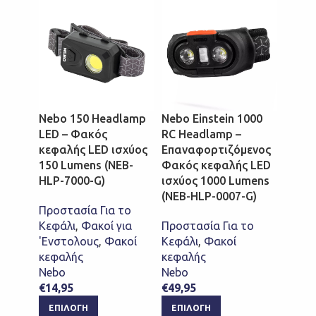
HEADL
Nebo 150 Headlamp
Nebo Einstein 1000
LED – Φακός
RC Headlamp –
Nebo 
κεφαλής LED ισχύος
Επαναφορτιζόμενος
Φακό
150 Lumens (NEB-
Φακός κεφαλής LED
καπέλ
HLP-7000-G)
ισχύος 1000 Lumens
500 L
(NEB-HLP-0007-G)
24 μέ
Προστασία Για το
1005)
Κεφάλι
,
Φακοί για
Προστασία Για το
'Ενστολους
,
Φακοί
Κεφάλι
,
Φακοί
Προστ
κεφαλής
κεφαλής
Κεφάλ
Nebo
Nebo
'Ενστ
€
14,95
€
49,95
κεφαλ
ΕΠΙΛΟΓΉ
ΕΠΙΛΟΓΉ
Nebo