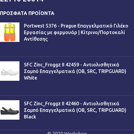
ΠΡΌΣΦΑΤΑ ΠΡΟΪΌΝΤΑ
Portwest S376 - Prague Επαγγελματικό Γιλέκο
Εργασίας με φερμουάρ | Κίτρινο/Πορτοκαλί
Αντίθεσης
€
13,90
SFC Zinc_Froggz II 42459 - Αντιολισθητικά
Σαμπό Επαγγελματικά (OB, SRC, TRIPGUARD)
White
€
53,90
SFC Zinc_Froggz II 42460 - Αντιολισθητικά
Σαμπό Επαγγελματικά (OB, SRC, TRIPGUARD)
Black
€
53,90
© 2020 Workshop