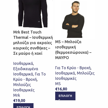
Mrk Best Touch
Thermal – Ισοθερμική
MS – Μπλούζα
MS –
μπλούζα για ακραίες
ισοθερμική
ισοθε
καιρικές συνθήκες –
(θερμοεσώρουχα) –
(θερμ
Σε μαύρο ή χακί
ΜΑΥΡΟ
ΧΑΚΙ
Ισοθερμικά
,
Για Το Κρύο - Βροχή
,
Για Τ
Εξειδικευμένα
Ισοθερμικά
,
Μπλούζες
Ισοθε
Ισοθερμικά
,
Για Το
Ισοθερμικές
Ισοθε
Κρύο - Βροχή
,
MS
MS
Μπλούζες
€
16,80
€
16,8
Ισοθερμικές
Mrk
ΕΠΙΛΟΓΉ
ΕΠΙ
€
19,00
ΕΠΙΛΟΓΉ