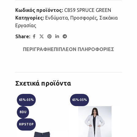
Κωδικός προϊόντος:
C859 SPRUCE GREEN
Κατηγορίες:
Ενδύματα
,
Προσφορές
,
Σακάκια
Εργασίας
Share:
ΠΕΡΙΓΡΑΦΉ
ΕΠΙΠΛΈΟΝ ΠΛΗΡΟΦΟΡΊΕΣ
Σχετικά προϊόντα
65%-35%
65%-35%
65%-3
BDU
RIPST
RIPSTOP