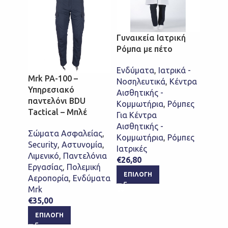
Γυναικεία Ιατρική
Ρόμπα με πέτο
ΕΛΒΙΤ
Ελλην
Ενδύματα
,
Ιατρικά -
Mrk PA-100 –
Παρα
Νοσηλευτικά
,
Κέντρα
Υπηρεσιακό
TACT
Αισθητικής -
παντελόνι BDU
Κομμωτήρια
,
Ρόμπες
Tactical – Μπλέ
Ενδύ
Για Κέντρα
Κυνήγ
Αισθητικής -
Σώματα Ασφαλείας
,
Στολέ
Κομμωτήρια
,
Ρόμπες
Security
,
Αστυνομία
,
Σώμα
Ιατρικές
Λιμενικό
,
Παντελόνια
Στρα
€
26,80
Εργασίας
,
Πολεμική
Elvite
ΕΠΙΛΟΓΉ
Αεροπορία
,
Ενδύματα
€
70,0
Mrk
ΕΠΙ
€
35,00
ΕΠΙΛΟΓΉ